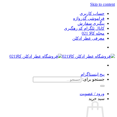
Skip to content
حساب کاربری
فراموشی گذرواژه
پیگیری سفارش
کانال تلگرام کد رهگیری
مجله کالا 021
معرفی عطر ادکلن
پیج اینستاگرام
جستجو برای:
ورود / عضویت
سبد خرید