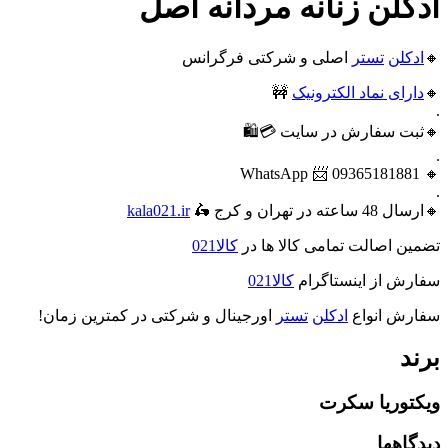
ادکلن زنانه مردانه اصل
🔸
ادکلن
تستر
اصلی و شرکتی فرگرانس
🔸
دارای نماد الکترونیک
🚧
.
🔸ثبت سفارش در سایت 💳🛍️
.
🔸 09365181881 📨 WhatsApp
.
🔸ارسال 48 ساعته در تهران و کرج 🛵
kala021.ir
تضمین اصالت تمامی کالا ها در
کالا021
سفارش از اینستاگرام
کالا021
سفارش انواع
ادکلن
تستر
اورجینال و شرکتی در کمترین زمان!
برند
ویکتوریا سکرت
دیدگاهها