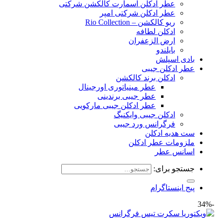
عطر ادکلن اسمارت کالکشن شرکتی
عطر ادکلن شرکتی امپر
ریو کالکشن – Rio Collection
ادکلن لطافه
ارض الزعفران
بایلندو
بادی اسپلش
عطر ادکلن جیبی
ادکلن برند کالکشن
عطر مینیاتوری اورجینال
عطر جیبی برندینی
عطر ادکلن جیبی مارکویی
ادکلن جیبی وایکنیگ
فرگرانس ورد جیبی
ست هدیه ادکلن
ملزومات عطر ادکلن
اسانس عطر
جستجو برای:
پیج اینستاگرام
-34%