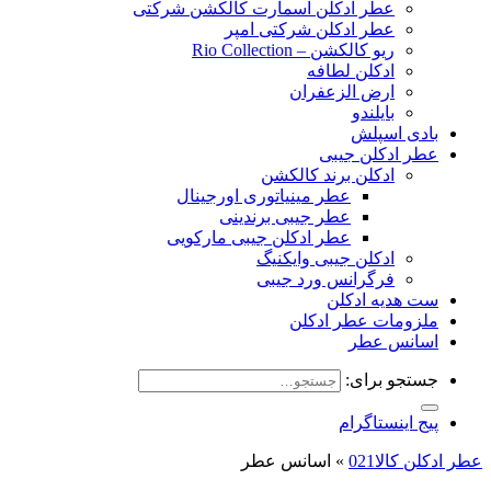
عطر ادکلن اسمارت کالکشن شرکتی
عطر ادکلن شرکتی امپر
ریو کالکشن – Rio Collection
ادکلن لطافه
ارض الزعفران
بایلندو
بادی اسپلش
عطر ادکلن جیبی
ادکلن برند کالکشن
عطر مینیاتوری اورجینال
عطر جیبی برندینی
عطر ادکلن جیبی مارکویی
ادکلن جیبی وایکنیگ
فرگرانس ورد جیبی
ست هدیه ادکلن
ملزومات عطر ادکلن
اسانس عطر
جستجو برای:
پیج اینستاگرام
عطر ادکلن کالا021
»
اسانس عطر