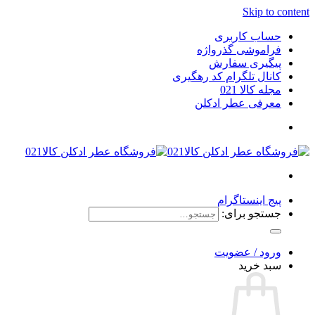
Skip to content
حساب کاربری
فراموشی گذرواژه
پیگیری سفارش
کانال تلگرام کد رهگیری
مجله کالا 021
معرفی عطر ادکلن
پیج اینستاگرام
جستجو برای:
ورود / عضویت
سبد خرید