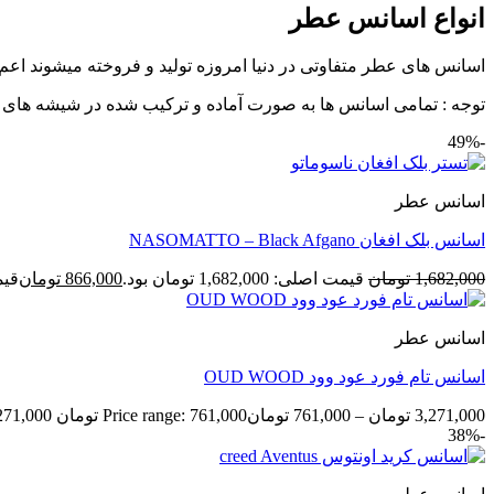
انواع اسانس عطر
اسانس های عطر متفاوتی در دنیا امروزه تولید و فروخته میشوند اع
توجه : تمامی اسانس ها به صورت آماده و ترکیب شده در شیشه های عطر اسپری دا
-49%
اسانس عطر
اسانس بلک افغان NASOMATTO – Black Afgano
1,682,000
تومان
قیمت اصلی: 1,682,000 تومان بود.
866,000
تومان
قیمت ف
اسانس عطر
اسانس تام فورد عود وود OUD WOOD
3,271,000
تومان
–
761,000
تومان
Price range: 761,000 تومان through 3,271,000 تومان
-38%