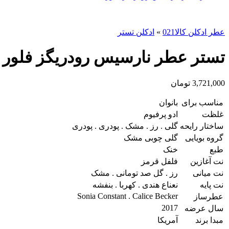
عطر ادکلن کالا021
»
ادکلن تستر
تستر عطر نارسیس رودریگز فلور ماسک | iguez Fleur Musc
3,721,000
تومان
مناسب برای
بانوان
غلظت
ادو پرفیوم
ساختار رایحه
گلی . رز . مشک . پودری . پودری
گروه بویایی
گلی چوبی مشک
طبع
خنک
نت آغازین
فلفل قرمز
نت میانی
رز . گل صد تومانی . مشک
نت پایه
نعناع هندی . کهربا . بنفشه
Sonia Constant . Calice Becker
عطرساز
2017
سال عرضه
مبدا برند
آمریکا