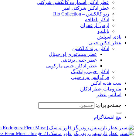
عطر ادکلن اسمارت کالکشن شرکتی
عطر ادکلن شرکتی امپر
ریو کالکشن – Rio Collection
ادکلن لطافه
ارض الزعفران
بایلندو
بادی اسپلش
عطر ادکلن جیبی
ادکلن برند کالکشن
عطر مینیاتوری اورجینال
عطر جیبی برندینی
عطر ادکلن جیبی مارکویی
ادکلن جیبی وایکنیگ
فرگرانس ورد جیبی
ست هدیه ادکلن
ملزومات عطر ادکلن
اسانس عطر
جستجو برای:
پیج اینستاگرام