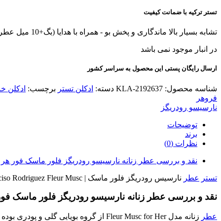
تستر ترکیه با ضمانت کیفیت
تشابه بسیار بالا ماندگاری و پخش بو - همراه با هدایا (بگ+10 میل عطر هدیه+کادوپیچ)
در انبار موجود نمی باشد
ارسال رایگان پستی این محصول به سراسر کشور
شناسه محصول:
KLA-2192637
دسته:
ادکلن تستر
برچسب:
ادکلن خ
فروهر
نارسیسو رودریگز
توضیحات
برند
نظرات (0)
نقد و بررسی عطر زنانه نارسیسو رودریگز فلور ماسک فور هر
تستر
عطر
نارسیس رودریگز فلور ماسک | Narciso Rodriguez Fleur Musc
نقد و بررسی عطر زنانه نارسیسو رودریگز فلور ماسک فور
عطر
زنانه مدل Fleur Musc for Her از گروه بویایی گلی و پودری بوده و درون آن از رایحه گل رز و مشک استفاده شده و طبعی گرم دارد.