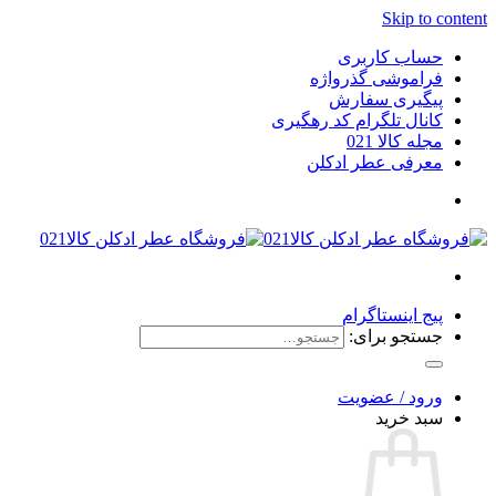
Skip to content
حساب کاربری
فراموشی گذرواژه
پیگیری سفارش
کانال تلگرام کد رهگیری
مجله کالا 021
معرفی عطر ادکلن
پیج اینستاگرام
جستجو برای:
ورود / عضویت
سبد خرید