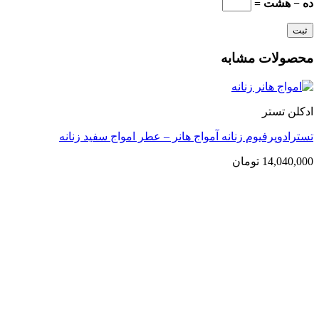
ده − هشت =
محصولات مشابه
ادکلن تستر
تسترادوپرفیوم زنانه آمواج هانر – عطر امواج سفید زنانه
14,040,000
تومان