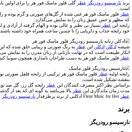
برند
نارسیسو رودریگز
عطر
گلی فلور ماسک فور هر را برای اولین بار در سال 2017 به جهان نقد و
است.
عطر
فلور ماسک فور هر غنی شده از گل‌های صورتی و گرم بوده و را
که مظهر و حس عمیق زنان را به نمایش می‌گذارد.
رایحه این
عطر
بسیار بی نظیر و عالی بوده و الهام گرفته از آزادی و ل
خود رایحه جذاب و دلریایی را تا چندین ساعت همراه خود داشته باشند.
شیشه
ادکلن
ادکلن
این
عطر
به رنگ صورتی و زیبایی خلق شده که ای
انکار طبیعت است که در نهایت بازتابی از زنان مدرن را به نمایش می‌گ
عطر
فلور ماسک فور هر به دست طراحان نامداری همچون سونیا کنستانت(Sonia Constant) و کالیس بکر(Calice Becker) خ
رایحه اولیه
عطر
فلور ماسک فور هر ترکیبی از رایحه فلفل صورتی بوده
بنفشه تشکیل شده است.
براساس نظر اکثر مصرف کنندگان این
عطر
رایحه گل رز، گل صد توم
مدت زمان ماندگاری این
عطر
بالا می‌باشد به گونه ای که بعد از گ
عطر
Fleur Musc for Her ادکلنی از برند پرطرفدار
نارسیسو رودریگز
و
برند
نارسیسو رودریگز