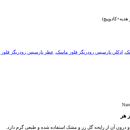
نک
,
ادکلن نارسیس رودریگز فلور ماسک
,
عطر نارسیس رودریگز فلور
 هر