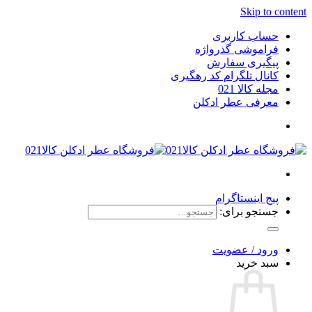
Skip to content
حساب کاربری
فراموشی گذرواژه
پیگیری سفارش
کانال تلگرام کد رهگیری
مجله کالا 021
معرفی عطر ادکلن
پیج اینستاگرام
جستجو برای:
ورود / عضویت
سبد خرید