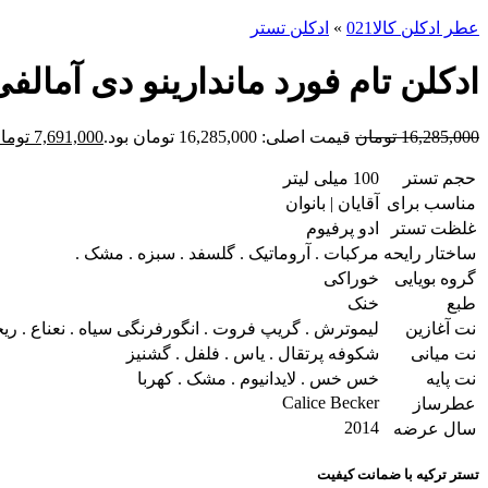
عطر ادکلن کالا021
»
ادکلن تستر
ادکلن تام فورد ماندارینو دی آمالفی اکوا Mandarino di
16,285,000
تومان
قیمت اصلی: 16,285,000 تومان بود.
7,691,000
توما
حجم تستر
100 میلی لیتر
مناسب برای
آقایان | بانوان
غلظت تستر
ادو پرفیوم
ساختار رایحه
مرکبات . آروماتیک . گلسفد . سبزه . مشک .
گروه بویایی
خوراکی
طبع
خنک
نت آغازین
لیموترش . گریپ فروت . انگورفرنگی سیاه . نعناع . ری
نت میانی
شکوفه پرتقال . یاس . فلفل . گشنیز
نت پایه
خس خس . لایدانیوم . مشک . کهربا
Calice Becker
عطرساز
2014
سال عرضه
تستر ترکیه با ضمانت کیفیت