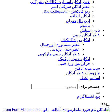
عطر ادکلن اسمارت کالکشن شرکتی
عطر ادکلن شرکتی امپر
ریو کالکشن – Rio Collection
ادکلن لطافه
ارض الزعفران
بایلندو
بادی اسپلش
عطر ادکلن جیبی
ادکلن برند کالکشن
عطر مینیاتوری اورجینال
عطر جیبی برندینی
عطر ادکلن جیبی مارکویی
ادکلن جیبی وایکنیگ
فرگرانس ورد جیبی
ست هدیه ادکلن
ملزومات عطر ادکلن
اسانس عطر
جستجو برای:
پیج اینستاگرام
-53%