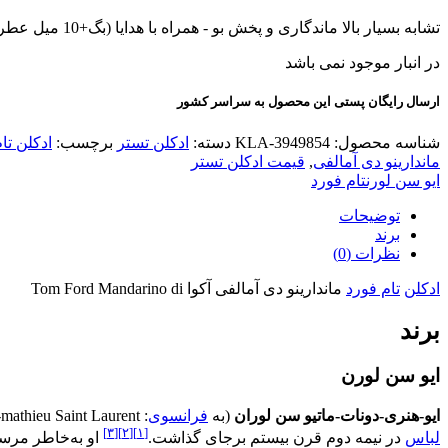
تشابه بسیار بالا ماندگاری و پخش بو - همراه با هدایا (بگ+10 میل عطر هدیه+کادوپیچ)
در انبار موجود نمی باشد
ارسال رایگان پستی این محصول به سراسر کشور
شناسه محصول:
KLA-3949854
دسته:
ادکلن تستر
برچسب:
ادکلن تا
ماندارینو دی آمالفی
,
قیمت ادکلن تستر
ایو سن لورن
تام فورد
توضیحات
برند
نظرات (0)
ادکلن
تام فورد
ماندارینو دی آمالفی آکوا Tom Ford Mandarino di
برند
ایو سن لورن
ایو-هنری-دونات-ماتیو سن لوران
(به
فرانسوی
:
-mathieu Saint Laurent
[۳]
[۲]
[۱]
لباس
در نیمه دوم قرن بیستم برجای گذاشت.
او به‌خاطر مر