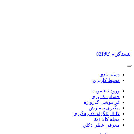
ارسال با پیک از تهران و گلشهر کرج - ارسال به سراسر شهر ها و روستا ها با پست تی
اینستاگرام کالا021
دسته بندی
محیط کاربری
ورود / عضویت
حساب کاربری
فراموشی گذرواژه
پیگیری سفارش
کانال تلگرام کد رهگیری
مجله کالا 021
معرفی عطر ادکلن