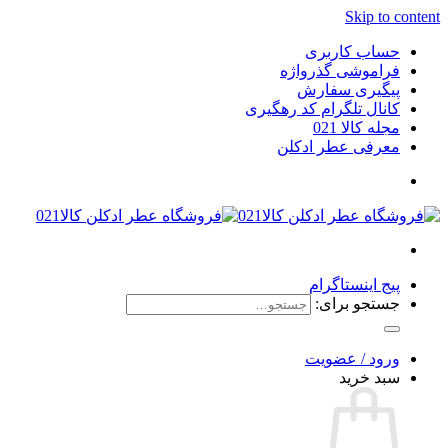
Skip to content
حساب کاربری
فراموشی گذرواژه
پیگیری سفارش
کانال تلگرام کد رهگیری
مجله کالا 021
معرفی عطر ادکلن
پیج اینستاگرام
جستجو برای:
ورود / عضویت
سبد خرید