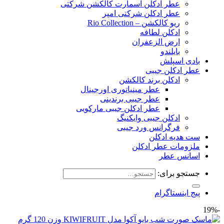
عطر ادکلن اسمارت کالکشن شرکتی
عطر ادکلن شرکتی امپر
ریو کالکشن – Rio Collection
ادکلن لطافه
ارض الزعفران
بایلندو
بادی اسپلش
عطر ادکلن جیبی
ادکلن برند کالکشن
عطر مینیاتوری اورجینال
عطر جیبی برندینی
عطر ادکلن جیبی مارکویی
ادکلن جیبی وایکنیگ
فرگرانس ورد جیبی
ست هدیه ادکلن
ملزومات عطر ادکلن
اسانس عطر
جستجو برای:
پیج اینستاگرام
-19%