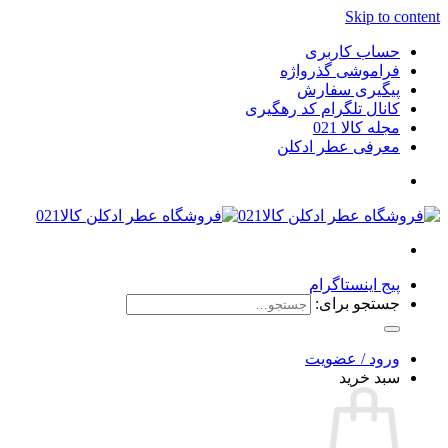
Skip to content
حساب کاربری
فراموشی گذرواژه
پیگیری سفارش
کانال تلگرام کد رهگیری
مجله کالا 021
معرفی عطر ادکلن
پیج اینستاگرام
جستجو برای:
ورود / عضویت
سبد خرید