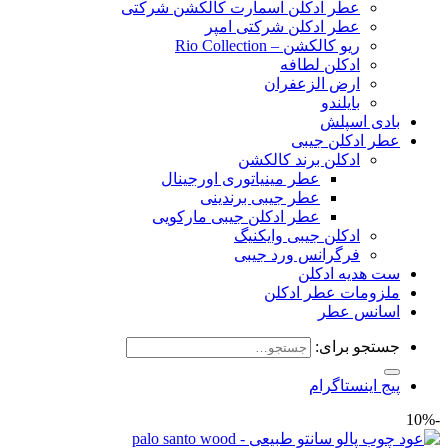
عطر ادکلن اسمارت کالکشن شرکتی
عطر ادکلن شرکتی امپر
ریو کالکشن – Rio Collection
ادکلن لطافه
ارض الزعفران
بایلندو
بادی اسپلش
عطر ادکلن جیبی
ادکلن برند کالکشن
عطر مینیاتوری اورجینال
عطر جیبی برندینی
عطر ادکلن جیبی مارکویی
ادکلن جیبی وایکنیگ
فرگرانس ورد جیبی
ست هدیه ادکلن
ملزومات عطر ادکلن
اسانس عطر
جستجو برای:
پیج اینستاگرام
-10%