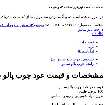
ضمانت سلامت فیزیکی, اصالت کالا و عودت
در صورت عدم استفاده و آکبند بودن محصول بعد از 48 ساعت دریافت سفارش امکان عودت بدون قید و شرط
شناسه محصول:
KLA-7238359
دسته:
خوشبوکننده هوا
,
ملزومات عط
درخت پالو سانتو
کالا021
توضیحات
برند
نظرات (0)
تشخیص چوب پالو سانتو اصل
رایحه چوب پالو سانتو
مشخصات و قیمت عود چوب پالو س
قیمت هر عدد چوب پالو سانتو .
100 درصد طبیعی
بدون مواد شیمیایی و روغن اسانس
تشخیص چوب پالو سانتو اصل