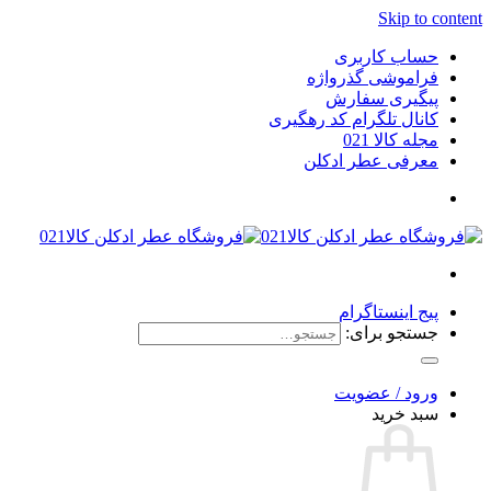
Skip to content
حساب کاربری
فراموشی گذرواژه
پیگیری سفارش
کانال تلگرام کد رهگیری
مجله کالا 021
معرفی عطر ادکلن
پیج اینستاگرام
جستجو برای:
ورود / عضویت
سبد خرید