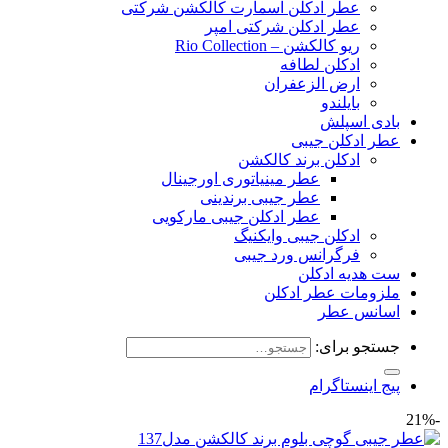
عطر ادکلن اسمارت کالکشن شرکتی
عطر ادکلن شرکتی امپر
ریو کالکشن – Rio Collection
ادکلن لطافه
ارض الزعفران
بایلندو
بادی اسپلش
عطر ادکلن جیبی
ادکلن برند کالکشن
عطر مینیاتوری اورجینال
عطر جیبی برندینی
عطر ادکلن جیبی مارکویی
ادکلن جیبی وایکنیگ
فرگرانس ورد جیبی
ست هدیه ادکلن
ملزومات عطر ادکلن
اسانس عطر
جستجو برای:
پیج اینستاگرام
-21%