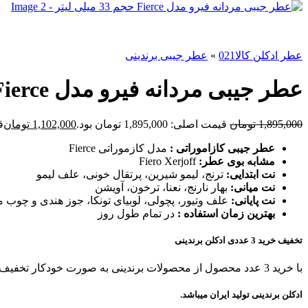
عطر ادکلن کالا021
»
عطر جیبی برندینی
عطر جیبی مردانه فیرو مدل Fierce حجم 33 میلی لیتر
1,895,000
تومان
قیمت اصلی: 1,895,000 تومان بود.
1,102,000
تومان
قی
عطر جیبی کازاموراتی :
مدل کازموراتی Fierce
مشابه بوی عطر:
Fiero Xerjoff
نت ابتدایی:
ترنج، لیمو شیرین، پرتقال خونی، علف لیمو
نت میانی:
بهار نارنج، نعنا، ترخون، آویشن
نت پایانی:
علف وتیور، پچولی، لوبیای تونکا، جوز هندی و چوب
بهترین زمان استفاده :
در تمام طول روز
تخفیف خرید 3 عددی ادکلن برندینی
با خرید 3 عدد محصول از محصولات برندینی به صورت خودکار تخفیف بگیرید!
ادکلن برندینی تولید ایران میباشد.