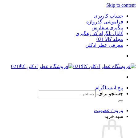
Skip to content
حساب کاربری
فراموشی گذرواژه
پیگیری سفارش
کانال تلگرام کد رهگیری
مجله کالا 021
معرفی عطر ادکلن
پیج اینستاگرام
جستجو برای:
ورود / عضویت
سبد خرید