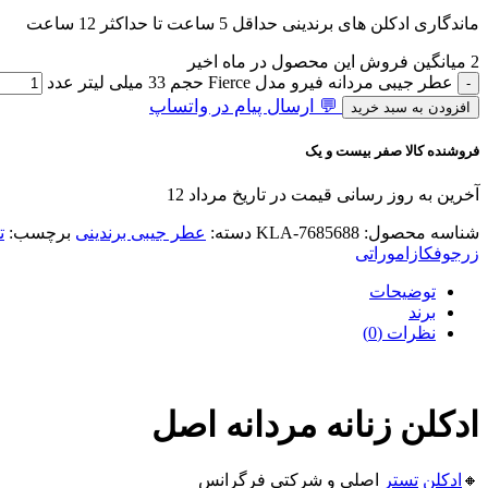
ماندگاری ادکلن های برندینی حداقل 5 ساعت تا حداکثر 12 ساعت
2
میانگین فروش این محصول در ماه اخیر
عطر جیبی مردانه فیرو مدل Fierce حجم 33 میلی لیتر عدد
💬 ارسال پیام در واتساپ
افزودن به سبد خرید
فروشنده کالا صفر بیست و یک
آخرین به روز رسانی قیمت در تاریخ مرداد 12
شناسه محصول:
KLA-7685688
دسته:
عطر جیبی برندینی
برچسب:
ت
زرجوف
کازاموراتی
توضیحات
برند
نظرات (0)
ادکلن زنانه مردانه اصل
🔸
ادکلن
تستر
اصلی و شرکتی فرگرانس