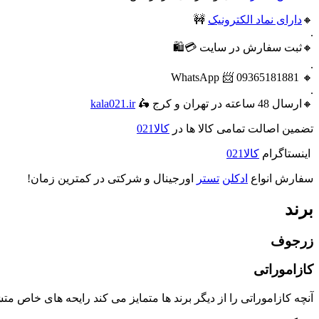
🔸
دارای نماد الکترونیک
🚧
.
🔸ثبت سفارش در سایت 💳🛍️
.
🔸 09365181881 📨 WhatsApp
.
🔸ارسال 48 ساعته در تهران و کرج 🛵
kala021.ir
تضمین اصالت تمامی کالا ها در
کالا021
اینستاگرام
کالا021
سفارش انواع
ادکلن
تستر
اورجینال و شرکتی در کمترین زمان!
برند
زرجوف
کازاموراتی
آنچه کازاموراتی را از دیگر برند ها متمایز می کند رایحه های خاص 