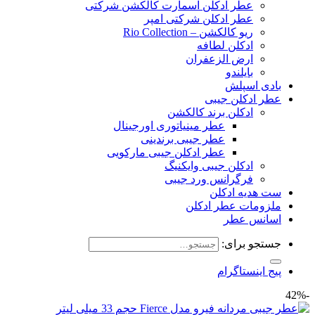
عطر ادکلن اسمارت کالکشن شرکتی
عطر ادکلن شرکتی امپر
ریو کالکشن – Rio Collection
ادکلن لطافه
ارض الزعفران
بایلندو
بادی اسپلش
عطر ادکلن جیبی
ادکلن برند کالکشن
عطر مینیاتوری اورجینال
عطر جیبی برندینی
عطر ادکلن جیبی مارکویی
ادکلن جیبی وایکنیگ
فرگرانس ورد جیبی
ست هدیه ادکلن
ملزومات عطر ادکلن
اسانس عطر
جستجو برای:
پیج اینستاگرام
-42%