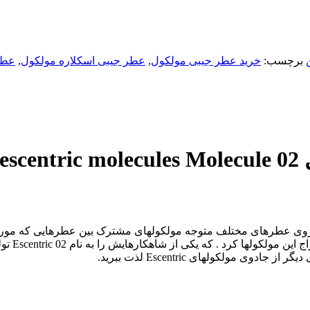
برچسب:
خرید عطر جیبی مولکول
,
عطر جیبی اسکلاره مولکول
,
عطر
Geza Sپس از تحقیقات فراوان بر روی عطرهای مختلف متوجه مولکولهای مشترک بین عطره
 جادوی مولکولهای Escentric لذت ببرید.