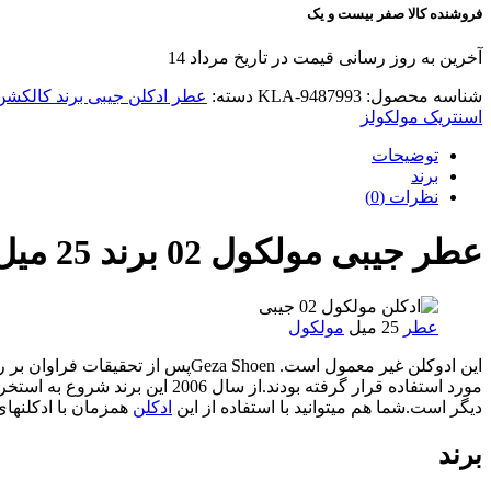
فروشنده کالا صفر بیست و یک
آخرین به روز رسانی قیمت در تاریخ مرداد 14
شناسه محصول:
KLA-9487993
دسته:
عطر ادکلن جیبی برند کالکشن
اسنتریک مولکولز
توضیحات
برند
نظرات (0)
عطر جیبی مولکول 02 برند 25 میل escentric molecules Molecule 02
عطر
25 میل
مولکول
این ادوکلن غیر معمول است. hoen
مورد استفاده قرار گرفته بودند.از سال 2006 این برند شروع به استخراج این مولکولها کرد . که یکی از شاهکارهایش را به نام Escentric 02 تولید شد.یکی از خواص این
دیگر است.شما هم میتوانید با استفاده از این
ادکلن
همزمان با ادکلنهای دیگر از
برند