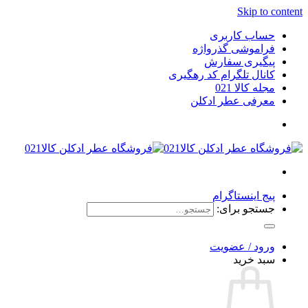
Skip to content
حساب کاربری
فراموشی گذرواژه
پیگیری سفارش
کانال تلگرام کد رهگیری
مجله کالا 021
معرفی عطر ادکلن
پیج اینستاگرام
جستجو برای:
ورود / عضویت
سبد خرید