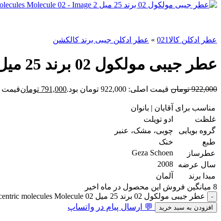
عطر ادکلن کالا021
»
عطر ادکلن جیبی برند کالکشن
عطر جیبی مولکول 02 برند 25 میل escentric molecules Molecule 02
922,000
تومان
قیمت اصلی: 922,000 تومان بود.
791,000
تومان
قیمت فعلی: 00
مناسب برای
آقایان | بانوان
غلظت
ادو تویلت
گروه بویایی
چوبی، مشک، عنبر
طبع
خنک
Geza Schoen
عطرساز
2008
سال عرضه
مبدا برند
آلمان
8
میانگین فروش این محصول در ماه اخیر
عطر جیبی مولکول 02 برند 25 میل escentric molecules Molecule 02 عدد
💬 ارسال پیام در واتساپ
افزودن به سبد خرید