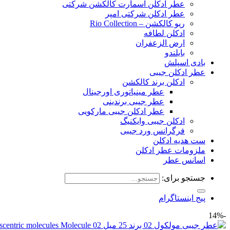
عطر ادکلن اسمارت کالکشن شرکتی
عطر ادکلن شرکتی امپر
ریو کالکشن – Rio Collection
ادکلن لطافه
ارض الزعفران
بایلندو
بادی اسپلش
عطر ادکلن جیبی
ادکلن برند کالکشن
عطر مینیاتوری اورجینال
عطر جیبی برندینی
عطر ادکلن جیبی مارکویی
ادکلن جیبی وایکنیگ
فرگرانس ورد جیبی
ست هدیه ادکلن
ملزومات عطر ادکلن
اسانس عطر
جستجو برای:
پیج اینستاگرام
-14%