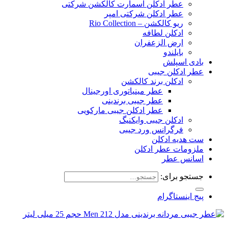
عطر ادکلن اسمارت کالکشن شرکتی
عطر ادکلن شرکتی امپر
ریو کالکشن – Rio Collection
ادکلن لطافه
ارض الزعفران
بایلندو
بادی اسپلش
عطر ادکلن جیبی
ادکلن برند کالکشن
عطر مینیاتوری اورجینال
عطر جیبی برندینی
عطر ادکلن جیبی مارکویی
ادکلن جیبی وایکنیگ
فرگرانس ورد جیبی
ست هدیه ادکلن
ملزومات عطر ادکلن
اسانس عطر
جستجو برای:
پیج اینستاگرام