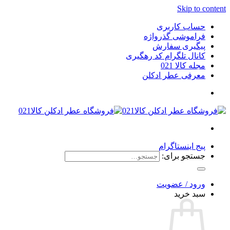
Skip to content
حساب کاربری
فراموشی گذرواژه
پیگیری سفارش
کانال تلگرام کد رهگیری
مجله کالا 021
معرفی عطر ادکلن
پیج اینستاگرام
جستجو برای:
ورود / عضویت
سبد خرید