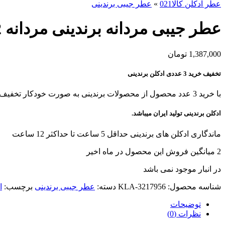
عطر ادکلن کالا021
»
عطر جیبی برندینی
عطر جیبی مردانه برندینی مردانه 212 Men حجم 25 میل
1,387,000
تومان
تخفیف خرید 3 عددی ادکلن برندینی
با خرید 3 عدد محصول از محصولات برندینی به صورت خودکار تخفیف بگیرید!
ادکلن برندینی تولید ایران میباشد.
ماندگاری ادکلن های برندینی حداقل 5 ساعت تا حداکثر 12 ساعت
2
میانگین فروش این محصول در ماه اخیر
در انبار موجود نمی باشد
شناسه محصول:
KLA-3217956
دسته:
عطر جیبی برندینی
برچسب:
ا
توضیحات
نظرات (0)