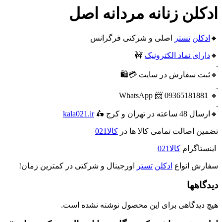
ادکلن زنانه مردانه اصل
🔸
ادکلن
تستر
اصلی و شرکتی فرگرانس
🔸
دارای نماد الکترونیک
🚧
.
🔸ثبت سفارش در سایت 💳🛍️
.
🔸 09365181881 📨 WhatsApp
.
🔸ارسال 48 ساعته در تهران و کرج 🛵
kala021.ir
تضمین اصالت تمامی کالا ها در
کالا021
اینستاگرام
کالا021
سفارش انواع
ادکلن
تستر
اورجینال و شرکتی در کمترین زمان!
دیدگاهها
هیچ دیدگاهی برای این محصول نوشته نشده است.