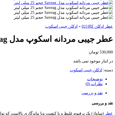
عطر ادکلن کالا021
»
ادکلن جیبی اسکوپ
عطر جیبی مردانه اسکوپ مدل Saveag حجم 25 میل
530,000
تومان
در انبار موجود نمی باشد
دسته:
ادکلن جیبی اسکوپ
توضیحات
نظرات (0)
نقد و بررسی
نقد و بررسی
عطر
(ساواژ) یک پرفیوم غلیظ و با کیفیت وبا ماندگاری بالاست که تو