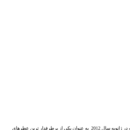
(ساواژ) بوده که در ژانویه سال 2012 به عنوان یکی از پرطرفدار ترین عطرهای