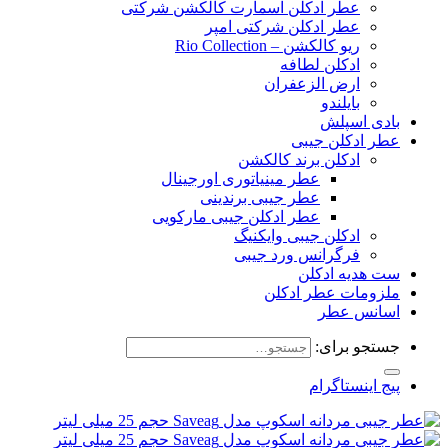
عطر ادکلن اسمارت کالکشن شرکتی
عطر ادکلن شرکتی امپر
ریو کالکشن – Rio Collection
ادکلن لطافه
ارض الزعفران
بایلندو
بادی اسپلش
عطر ادکلن جیبی
ادکلن برند کالکشن
عطر مینیاتوری اورجینال
عطر جیبی برندینی
عطر ادکلن جیبی مارکویی
ادکلن جیبی وایکنیگ
فرگرانس ورد جیبی
ست هدیه ادکلن
ملزومات عطر ادکلن
اسانس عطر
جستجو برای:
پیج اینستاگرام