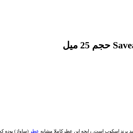
لید برند اسکوپ است. رایحه این عطرکاملا مشابه
عطر