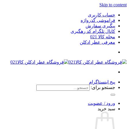
Skip to content
حساب کاربری
فراموشی گذرواژه
پیگیری سفارش
کانال تلگرام کد رهگیری
مجله کالا 021
معرفی عطر ادکلن
پیج اینستاگرام
جستجو برای:
ورود / عضویت
سبد خرید