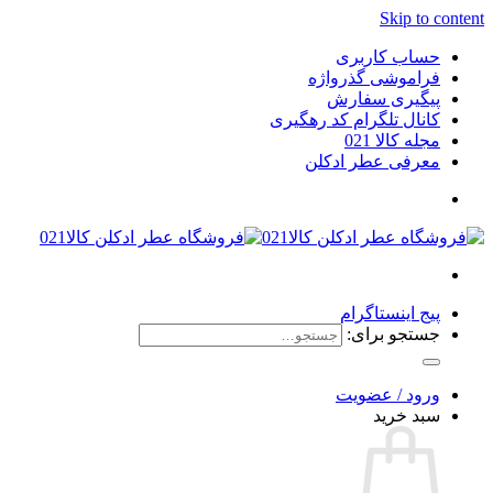
Skip to content
حساب کاربری
فراموشی گذرواژه
پیگیری سفارش
کانال تلگرام کد رهگیری
مجله کالا 021
معرفی عطر ادکلن
پیج اینستاگرام
جستجو برای:
ورود / عضویت
سبد خرید