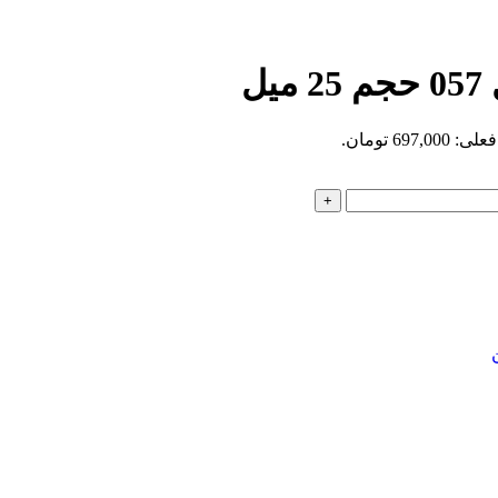
ل
697,0 تومان.