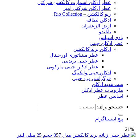
عطر ادکلن اسمارت کالکشن شرکتی
عطر ادکلن شرکتی امپر
ریو کالکشن – Rio Collection
ادکلن لطافه
ارض الزعفران
بایلندو
بادی اسپلش
عطر ادکلن جیبی
ادکلن برند کالکشن
عطر مینیاتوری اورجینال
عطر جیبی برندینی
عطر ادکلن جیبی مارکویی
ادکلن جیبی وایکنیگ
فرگرانس ورد جیبی
ست هدیه ادکلن
ملزومات عطر ادکلن
اسانس عطر
جستجو برای:
پیج اینستاگرام
-21%