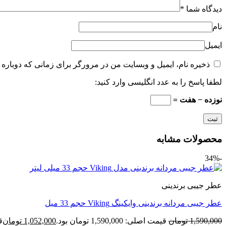
دیدگاه شما
*
نام
ایمیل
ذخیره نام، ایمیل و وبسایت من در مرورگر برای زمانی که دوباره 
لطفا پاسخ را به عدد انگلیسی وارد کنید:
نوزده − هفت =
محصولات مشابه
-34%
عطر جیبی برندینی
عطر جیبی مردانه برندینی وایکینگ Viking حجم 33 میل
1,590,000
تومان
قیمت اصلی: 1,590,000 تومان بود.
1,052,000
تومان
قی