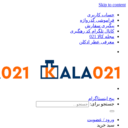
Skip to content
حساب کاربری
فراموشی گذرواژه
پیگیری سفارش
کانال تلگرام کد رهگیری
مجله کالا 021
معرفی عطر ادکلن
پیج اینستاگرام
جستجو برای:
ورود / عضویت
سبد خرید