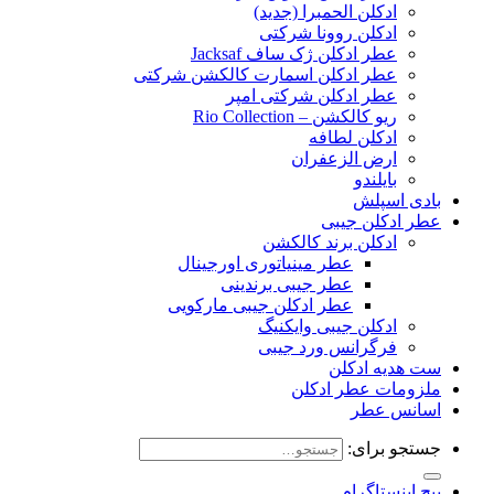
ادکلن الحمبرا (جدید)
ادکلن روونا شرکتی
عطر ادکلن ژک‌ ساف Jacksaf
عطر ادکلن اسمارت کالکشن شرکتی
عطر ادکلن شرکتی امپر
ریو کالکشن – Rio Collection
ادکلن لطافه
ارض الزعفران
بایلندو
بادی اسپلش
عطر ادکلن جیبی
ادکلن برند کالکشن
عطر مینیاتوری اورجینال
عطر جیبی برندینی
عطر ادکلن جیبی مارکویی
ادکلن جیبی وایکنیگ
فرگرانس ورد جیبی
ست هدیه ادکلن
ملزومات عطر ادکلن
اسانس عطر
جستجو برای:
پیج اینستاگرام