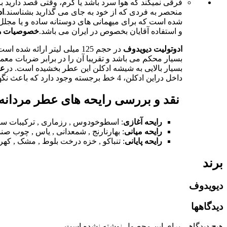
فرقی نمیکند که هوا سرد باشد یا گرم، وقتی قصد دارید با 
منحصر به فردی که از خود به جای می گذارید بشناسند.
اد
شده است که برای میهمانی های دوستانه ساده و یا مجلل، 
و استفاده آقایان بخصوص در ایران می باشد.
خصوصیات ه
ادوتولیت دیویدوف
در حجم 125 میلی لیتر ارائه شده است که برای مدت زمان زیادی قابل استفاده می باشد. شیشه ادکلن
بسیار محکم می باشد و تقریبا آن را در برابر ضربات مع
بسیار بالایی به شیشه ادکلن این عطر بخشیده است. در
عط
داخل دراین ادکلن، 4 خط برجسته وجود دارد که باعث نگهداشتن این در بر روی شیشه ادکلن ادکلن می باشد.
نقد و بررسی رایحه های عطر
مردانه
رایحه آغازی
: اسطوخودوس , رزماری , ترکیبات سبز ,
رایحه میانی
: بهارنارنج , شمعدانی , یاس , چوب ص
رایحه پایانی
: تنباکو , خزه درخت بلوط , مشک , کهرب
برند
دیویدوف
دیدگاهها
هیچ دیدگاهی برای این محصول نوشته نشده است.