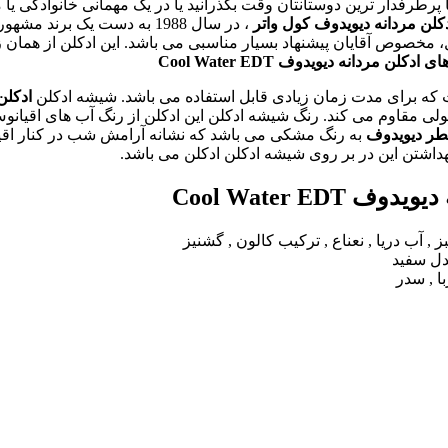
پرطرفدار ترین دوستانتان وقت بگذرانید یا در یک مهمانی خانوادگی یا م
کلن مردانه دیویدوف
کول واتر
مخصوص آقایان پیشنهاد بسیار مناسبی می باشد. این ادکلن از همان زمان
ای
ادکلن مردانه دیویدوف
Cool Water EDT
ادکلن
مولی مقاوم می کند. رنگ شیشه ادکلن این ادکلن از رنگ آب های اقیانو
ر دیویدوف
به رنگ مشکی می باشد که نشانه آرامش شب در کنار اقی
 دیویدوف
Cool Water EDT
 آب دریا , نعناع , ترکیب کالون , گشنیز
ندل سفید
ا , سدر