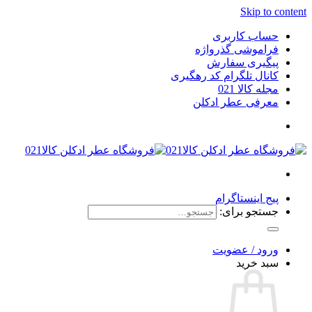
Skip to content
حساب کاربری
فراموشی گذرواژه
پیگیری سفارش
کانال تلگرام کد رهگیری
مجله کالا 021
معرفی عطر ادکلن
پیج اینستاگرام
جستجو برای:
ورود / عضویت
سبد خرید