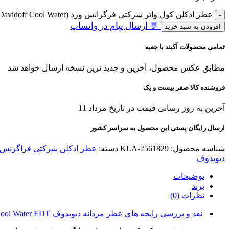
عطر ادکلن کول واتر شرکتی فرگرانس ورد (Davidoff Cool Water) عدد
💬 ارسال پیام در واتساپ
افزودن به سبد خرید
تمامی محصولات آکبند با جعبه
مطابق عکس محصول، آخرین و جدید ترین نسخه ارسال خواهد شد
فروشنده کالا صفر بیست و یک
آخرین به روز رسانی قیمت در تاریخ مرداد 11
ارسال رایگان پستی این محصول به سراسر کشور
شناسه محصول:
KLA-2561829
دسته:
عطر ادکلن شرکتی فراگرنس 
دیویدوف
توضیحات
برند
نظرات (0)
نقد و بررسی رایحه های عطر مردانه دیویدوف Cool Water EDT