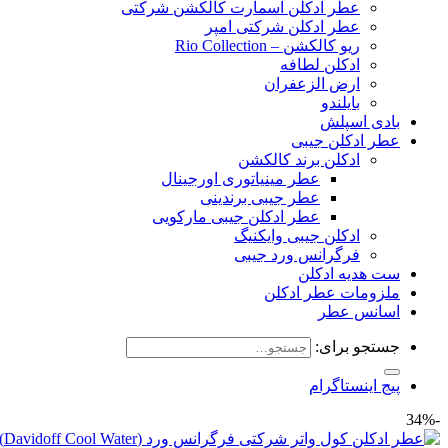
عطر ادکلن اسمارت کالکشن شرکتی
عطر ادکلن شرکتی امپر
ریو کالکشن – Rio Collection
ادکلن لطافه
ارض الزعفران
بایلندو
بادی اسپلش
عطر ادکلن جیبی
ادکلن برند کالکشن
عطر مینیاتوری اورجینال
عطر جیبی برندینی
عطر ادکلن جیبی مارکویی
ادکلن جیبی وایکنیگ
فرگرانس ورد جیبی
ست هدیه ادکلن
ملزومات عطر ادکلن
اسانس عطر
جستجو برای:
پیج اینستاگرام
-34%