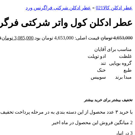
عطر ادکلن کالا021
»
عطر ادکلن شرکتی فراگرنس ورد
عطر ادکلن کول واتر شرکتی فرگرانس ورد (l Water
4,653,000
تومان
قیمت اصلی: 4,653,000 تومان بود.
3,085,000
تومان
قی
مناسب برای
آقایان
غلظت
ادو تویلت
گروه بویایی
تند
طبع
خنک
مبدا برند
سوییس
تخفیف بیشتر برای خرید بیشتر
با خرید ۳ عدد محصول از این دسته بندی به در مرحله پرداخت تخفیف بگیرید!
2
میانگین فروش این محصول در ماه اخیر
3 در انبار