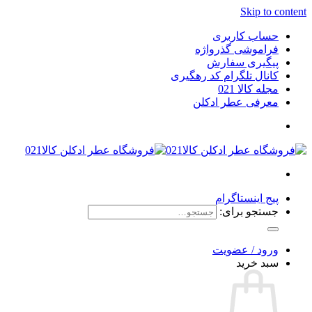
Skip to content
حساب کاربری
فراموشی گذرواژه
پیگیری سفارش
کانال تلگرام کد رهگیری
مجله کالا 021
معرفی عطر ادکلن
پیج اینستاگرام
جستجو برای:
ورود / عضویت
سبد خرید