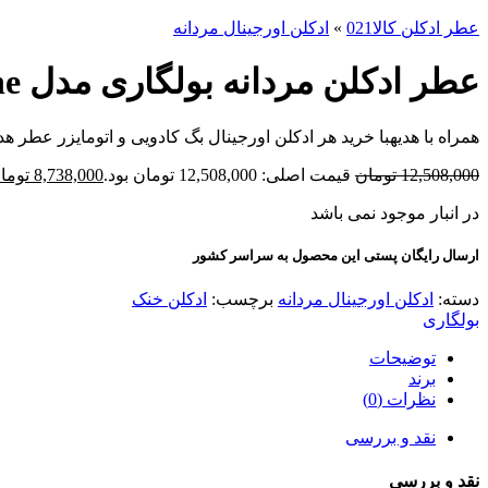
عطر ادکلن کالا021
»
ادکلن اورجینال مردانه
عطر ادکلن مردانه بولگاری مدل Aqva Pour Homme Marine حجم 100 میل
همراه با هدیه
با خرید هر ادکلن اورجینال بگ کادویی و اتومایزر عطر هدی
12,508,000
تومان
قیمت اصلی: 12,508,000 تومان بود.
8,738,000
توما
در انبار موجود نمی باشد
ارسال رایگان پستی این محصول به سراسر کشور
دسته:
ادکلن اورجینال مردانه
برچسب:
ادکلن خنک
بولگاری
توضیحات
برند
نظرات (0)
نقد و بررسی
نقد و بررسی