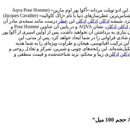
» (Bvlgari) است. این ادو تویلت مردانه «آکوا پور اوم مارین» (Aqva Pour Homme
به دست یکی از سرشناس‌ترین عطرسازهای دنیا با نام «ژاک کاوالیه» (Jacques Cavallier)
کرد. شیشه
ادکلن
ادکلن
ادکلن
این
عطر
درست مانند نسخه‌ی مادر آن
ادکلن
ادکلن
، نشان AQVA و در پایین آن عناوین Pour Homme و
یازی به برداشتن آن نخواهید داشت. پس از اولین اسپری از آکوا پور
شادی فراوانی را در شما ایجاد خواهد کرد. پس از مدتی، این
. این ترکیب اقیانوسی، هیجان و طراوت ویژه‌ای را به شما هدیه
کیل‌شده‌اند. این رایحه‌های چوبی و شیرین، تمرکز و تعادل روحی و
دکلن
ادکلن
‌ی زیبا و محکم، برند شناخته‌شده و قیمت منطقی و