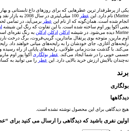
یکی از پرطرفدار ترین عطرهایی که برای روزهای داغ تابستانی و بهاری 
Marine) نام دارد. این
عطر
100 میلی‌لیتری در سال 2008 به بازار نقد و بررسی شده است. خلق و فرمولاسیون این
انجام شده است. همان‌گونه که از نام این
عطر
برمی‌آید، در تمامی ل
یعنی آکوا پور اوم ساخته شده است. با این تفاوت که رنگ این شیشه
ا
Marine دیده می‌شود. در شیشه
ادکلن
ادکلن
ادکلن
به رنگ نقره‌ای اس
اوم مارین، متوجه بوی پرتقال ماندارین، گریپ‌فروت، برگ‌ درخت نارنج
رایحه‌های آغازی، جای خودشان را به رایحه‌های میانی خواهند داد. رایح
می‌کند. با گذشت مدت‌زمانی طولانی، رایحه‌های پایانی از راه رسیده و 
جسمی خوبی را در شما ایجاد می‌کند.
عطر
بولگاری
آکوا پور اوم مارین با توجه به حجم 100
نه‌چندان بالایش ارزش خرید بالایی دارد. این
عطر
را می توانید به کسان
برند
بولگاری
دیدگاهها
هیچ دیدگاهی برای این محصول نوشته نشده است.
اولین نفری باشید که دیدگاهی را ارسال می کنید برای “عطر ادکلن مردانه بولگاری 