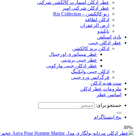
عطر ادکلن اسمارت کالکشن شرکتی
عطر ادکلن شرکتی امپر
ریو کالکشن – Rio Collection
ادکلن لطافه
ارض الزعفران
بایلندو
بادی اسپلش
عطر ادکلن جیبی
ادکلن برند کالکشن
عطر مینیاتوری اورجینال
عطر جیبی برندینی
عطر ادکلن جیبی مارکویی
ادکلن جیبی وایکنیگ
فرگرانس ورد جیبی
ست هدیه ادکلن
ملزومات عطر ادکلن
اسانس عطر
جستجو برای:
پیج اینستاگرام
-30%