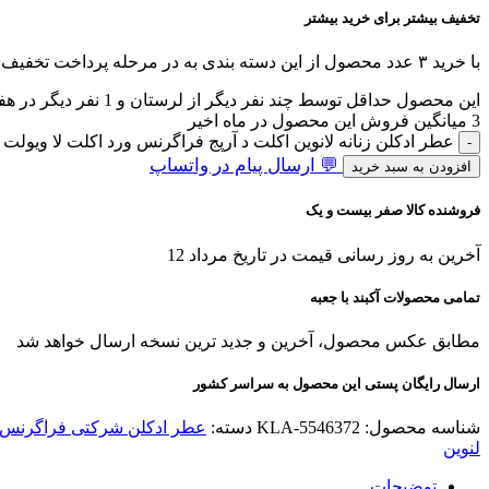
تخفیف بیشتر برای خرید بیشتر
با خرید ۳ عدد محصول از این دسته بندی به در مرحله پرداخت تخفیف بگیرید!
این محصول حداقل توسط چند
نفر دیگر از لرستان و 1 نفر دیگر
در هف
3
میانگین فروش این محصول در ماه اخیر
عطر ادکلن زنانه لانوین اکلت د آرپج فراگرنس ورد اکلت لا ویولت (Fragrance World ECLAT) عد
💬 ارسال پیام در واتساپ
افزودن به سبد خرید
فروشنده کالا صفر بیست و یک
آخرین به روز رسانی قیمت در تاریخ مرداد 12
تمامی محصولات آکبند با جعبه
مطابق عکس محصول، آخرین و جدید ترین نسخه ارسال خواهد شد
ارسال رایگان پستی این محصول به سراسر کشور
شناسه محصول:
KLA-5546372
دسته:
عطر ادکلن شرکتی فراگرنس 
لنوین
توضیحات