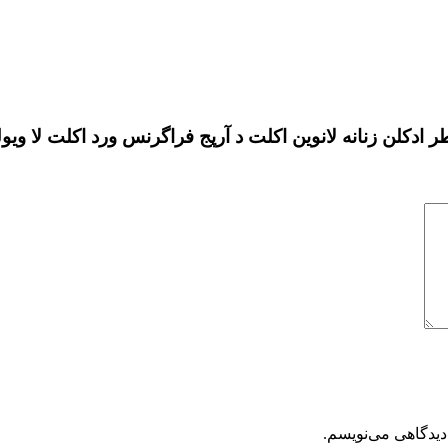
ه لانوین اکلت د آرپج فراگرنس ورد اکلت لا ویولت (grance World ECLAT
دیدگاهی می‌نویسم.