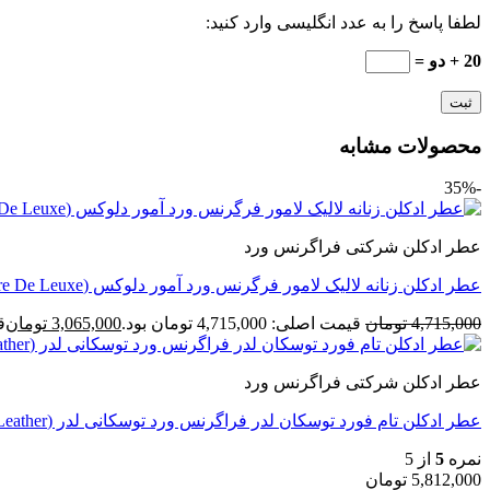
لطفا پاسخ را به عدد انگلیسی وارد کنید:
20 + دو =
محصولات مشابه
-35%
عطر ادکلن شرکتی فراگرنس ورد
عطر ادکلن زنانه لالیک لامور فرگرنس ورد آمور دلوکس (Fragrance Amoure De Leuxe)
4,715,000
تومان
قیمت اصلی: 4,715,000 تومان بود.
3,065,000
تومان
قی
عطر ادکلن شرکتی فراگرنس ورد
عطر ادکلن تام فورد توسکان لدر فراگرنس ورد توسکانی لدر (Fragrance world Tom Ford Tuscan Leather)
نمره
5
از 5
5,812,000
تومان