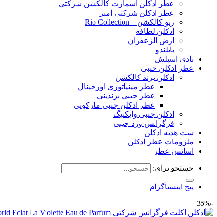
عطر ادکلن اسمارت کالکشن شرکتی
عطر ادکلن شرکتی امپر
ریو کالکشن – Rio Collection
ادکلن لطافه
ارض الزعفران
بایلندو
بادی اسپلش
عطر ادکلن جیبی
ادکلن برند کالکشن
عطر مینیاتوری اورجینال
عطر جیبی برندینی
عطر ادکلن جیبی مارکویی
ادکلن جیبی وایکنیگ
فرگرانس ورد جیبی
ست هدیه ادکلن
ملزومات عطر ادکلن
اسانس عطر
جستجو برای:
پیج اینستاگرام
-35%