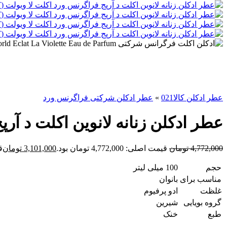
عطر ادکلن کالا021
»
عطر ادکلن شرکتی فراگرنس ورد
عطر ادکلن زنانه لانوین اکلت د آرپج فراگرنس و
4,772,000
تومان
قیمت اصلی: 4,772,000 تومان بود.
3,101,000
تومان
قی
حجم
100 میلی لیتر
مناسب برای
بانوان
غلظت
ادو پرفیوم
گروه بویایی
شیرین
طبع
خنک