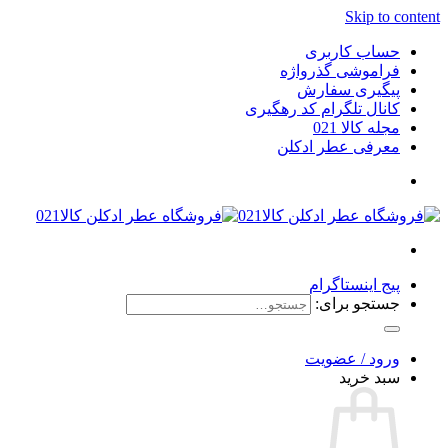
Skip to content
حساب کاربری
فراموشی گذرواژه
پیگیری سفارش
کانال تلگرام کد رهگیری
مجله کالا 021
معرفی عطر ادکلن
پیج اینستاگرام
جستجو برای:
ورود / عضویت
سبد خرید