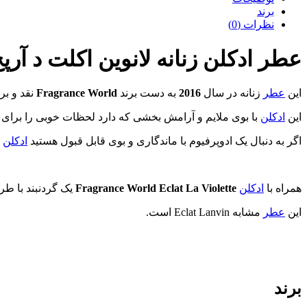
برند
نظرات (0)
عطر ادکلن زنانه لانوین اکلت د آرپج فراگرنس و
این
عطر
زنانه در سال
2016
به دست برند
Fragrance World
نقد و بر
این
ادکلن
با بوی ملایم و آرامش بخشی که دارد لحظات خوبی را برای ش
اگر به دنبال یک ادوپرفیوم با ماندگاری و بوی قابل قبول هستید
ادکلن
همراه با
ادکلن
Fragrance World Eclat La Violette
یک گردنبند با ط
این
عطر
مشابه Eclat Lanvin است.
برند