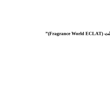
Fra)”