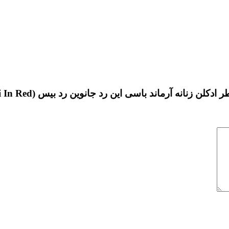
سی این رد جانوین رد بیس (Johnwin Armand Basi In Red) حجم 100 میل”