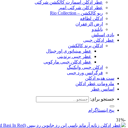
عطر ادکلن اسمارت کالکشن شرکتی
عطر ادکلن شرکتی امپر
ریو کالکشن – Rio Collection
ادکلن لطافه
ارض الزعفران
بایلندو
بادی اسپلش
عطر ادکلن جیبی
ادکلن برند کالکشن
عطر مینیاتوری اورجینال
عطر جیبی برندینی
عطر ادکلن جیبی مارکویی
ادکلن جیبی وایکنیگ
فرگرانس ورد جیبی
ست هدیه ادکلن
ملزومات عطر ادکلن
اسانس عطر
جستجو برای:
پیج اینستاگرام
-31%