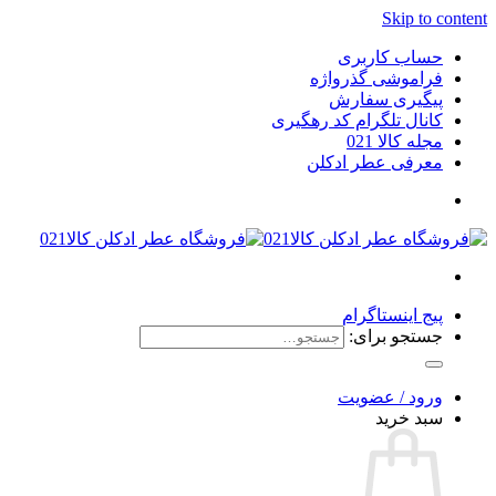
Skip to content
حساب کاربری
فراموشی گذرواژه
پیگیری سفارش
کانال تلگرام کد رهگیری
مجله کالا 021
معرفی عطر ادکلن
پیج اینستاگرام
جستجو برای:
ورود / عضویت
سبد خرید