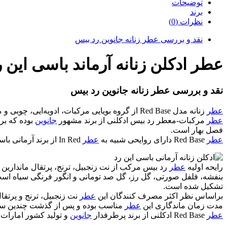
توضیحات
برند
نظرات (0)
نقد و بررسی عطر زنانه جانوین رد بیس
عطر ادکلن زنانه آرماند باسی این رد جانوین رد بیس (i In Red
نقد و بررسی عطر زنانه جانوین رد بیس
عطر
زنانه مدل Red Base از گروه بویایی مرکبات، ادویه‌ایی، چوبی و معطر بوده و درون آن از رایحه گل سفید استفاده شده و طعمی تند و طبعی گرم دارد.
عطر
مرکبات-معطر رد بیس ادکلنی از برند مشهور
جانوین
بوده که برا
فصل بهار است.
عطر
Red Base دارای روایحی شبیه به
عطر
In Red از برند آرمانی باسی بوده و از قیمت مناسب‌تری نسبت به این عطر برخوردار است.
رایحه اولیه
عطر
رد بیس مرکب از نت زنجبیل، ترنج، پرتقال ماندارین
بنفشه، فلفل صورتی، گل رز، گل صد تومانی و انگور فرنگی سیاه است ر
تشکیل شده است.
براساس نظر اکثر مصرف کنندگان این
عطر
نت زنجبیل، ترنج و پرتقا
مدت زمان ماندگاری این
عطر
مناسب بوده و پس از گذشت چندین ساع
عطر
Red Base ادکلنی از برند پرطرفدار
جانوین
و تولید کشور امارات