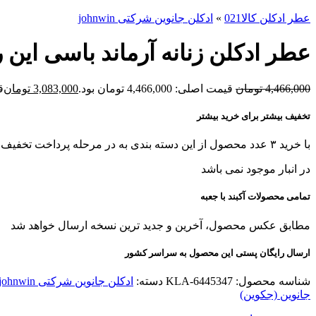
عطر ادکلن کالا021
»
ادکلن جانوین شرکتی johnwin
عطر ادکلن زنانه آرماند باسی این رد جانوین رد بیس (i In Red
4,466,000
تومان
قیمت اصلی: 4,466,000 تومان بود.
3,083,000
تومان
قی
تخفیف بیشتر برای خرید بیشتر
با خرید ۳ عدد محصول از این دسته بندی به در مرحله پرداخت تخفیف بگیرید!
در انبار موجود نمی باشد
تمامی محصولات آکبند با جعبه
مطابق عکس محصول، آخرین و جدید ترین نسخه ارسال خواهد شد
ارسال رایگان پستی این محصول به سراسر کشور
شناسه محصول:
KLA-6445347
دسته:
ادکلن جانوین شرکتی johnwin
جانوین (جکوین)