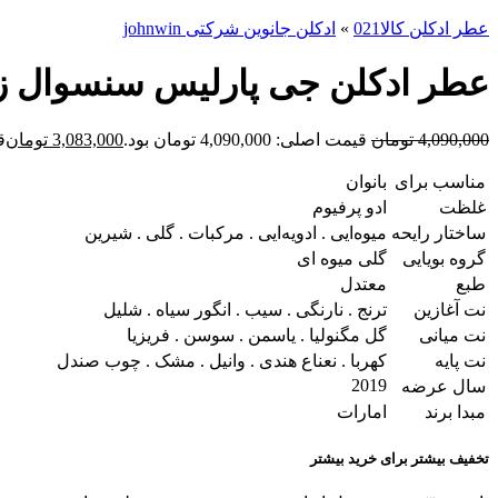
عطر ادکلن کالا021
»
ادکلن جانوین شرکتی johnwin
عطر ادکلن جی پارلیس سنسوال زنانه جانوین سایلنس (sual
4,090,000
تومان
قیمت اصلی: 4,090,000 تومان بود.
3,083,000
تومان
قی
مناسب برای
بانوان
غلظت
ادو پرفیوم
ساختار رایحه
میوه‌ایی . ادویه‌ایی . مرکبات . گلی . شیرین
گروه بویایی
گلی میوه ای
طبع
معتدل
نت آغازین
ترنج . نارنگی . سیب . انگور سیاه . شلیل
نت میانی
گل مگنولیا . یاسمن . سوسن . فریزیا
نت پایه
کهربا . نعناع هندی . وانیل . مشک . چوب صندل
2019
سال عرضه
مبدا برند
امارات
تخفیف بیشتر برای خرید بیشتر