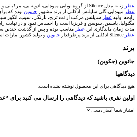
عطر
زنانه مدل Silence از گروه بویایی میوه‌ایی، ادویه‌ایی، مرکباتی و گلی بوده و طعمی شیرین و طبعی معتدل دارد.
عطر
میوه‌ایی-گلی سایلنس ادکلنی از برند مشهور
جانوین
بوده که برای اولین بار
رایحه اولیه
عطر
سایلنس مرکب از نت
ترنج، نارنگی، سیب، انگور سیا
مگنولیا،
یاسمن، سوسن و فریزیا
است را احساس نمود و در نهایت رایح
مدت زمان ماندگاری این
عطر
مناسب بوده و پس از گذشت چندین ساع
عطر
Silence ادکلنی از برند پرطرفدار
جانوین
و تولید کشور امارات ا
برند
جانوین (جکوین)
دیدگاهها
هیچ دیدگاهی برای این محصول نوشته نشده است.
اولین نفری باشید که دیدگاهی را ارسال می کنید برای “عطر ادکلن جی پارلیس س
امتیاز شما