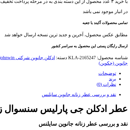
با خرید ۳ عدد محصول از این دسته بندی به در مرحله پرداخت تخفیف بگیرید!
در انبار موجود نمی باشد
تمامی محصولات آکبند با جعبه
مطابق عکس محصول، آخرین و جدید ترین نسخه ارسال خواهد شد
ارسال رایگان پستی این محصول به سراسر کشور
شناسه محصول:
KLA-2165247
دسته:
ادکلن جانوین شرکتی johnwin
جانوین (جکوین)
توضیحات
برند
نظرات (0)
نقد و بررسی عطر زنانه جانوین سایلنس
عطر ادکلن جی پارلیس سنسوال زنانه جانوین سایلنس (sual
نقد و بررسی عطر زنانه جانوین سایلنس