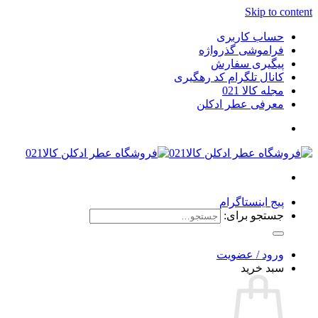
Skip to content
حساب کاربری
فراموشی گذرواژه
پیگیری سفارش
کانال تلگرام کد رهگیری
مجله کالا 021
معرفی عطر ادکلن
پیج اینستاگرام
جستجو برای:
ورود / عضویت
سبد خرید