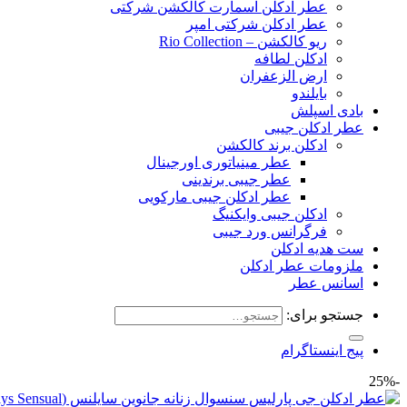
عطر ادکلن اسمارت کالکشن شرکتی
عطر ادکلن شرکتی امپر
ریو کالکشن – Rio Collection
ادکلن لطافه
ارض الزعفران
بایلندو
بادی اسپلش
عطر ادکلن جیبی
ادکلن برند کالکشن
عطر مینیاتوری اورجینال
عطر جیبی برندینی
عطر ادکلن جیبی مارکویی
ادکلن جیبی وایکنیگ
فرگرانس ورد جیبی
ست هدیه ادکلن
ملزومات عطر ادکلن
اسانس عطر
جستجو برای:
پیج اینستاگرام
-25%