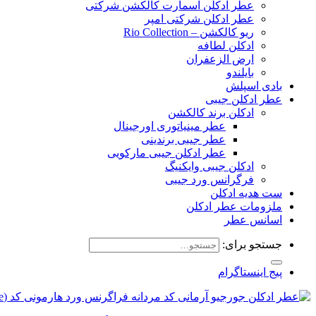
عطر ادکلن اسمارت کالکشن شرکتی
عطر ادکلن شرکتی امپر
ریو کالکشن – Rio Collection
ادکلن لطافه
ارض الزعفران
بایلندو
بادی اسپلش
عطر ادکلن جیبی
ادکلن برند کالکشن
عطر مینیاتوری اورجینال
عطر جیبی برندینی
عطر ادکلن جیبی مارکویی
ادکلن جیبی وایکنیگ
فرگرانس ورد جیبی
ست هدیه ادکلن
ملزومات عطر ادکلن
اسانس عطر
جستجو برای:
پیج اینستاگرام