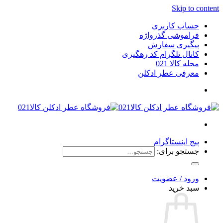
Skip to content
حساب کاربری
فراموشی گذرواژه
پیگیری سفارش
کانال تلگرام کد رهگیری
مجله کالا 021
معرفی عطر ادکلن
پیج اینستاگرام
جستجو برای:
ورود / عضویت
سبد خرید