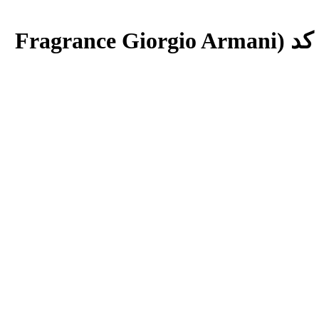
عطر ادکلن جورجیو آرمانی کد شرکتی مردانه فراگرنس ورد هارمونی کد (Fragrance Giorgio Armani