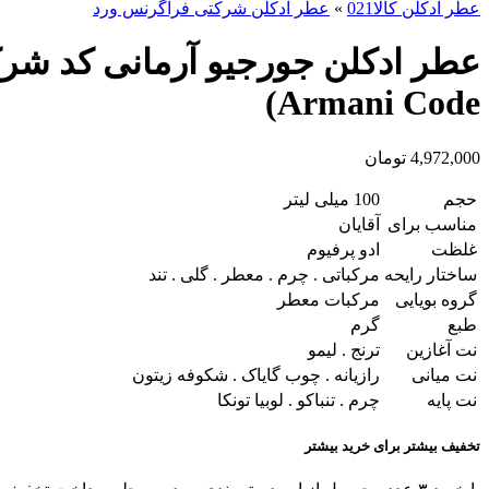
عطر ادکلن کالا021
»
عطر ادکلن شرکتی فراگرنس ورد
Armani Code)
4,972,000
تومان
حجم
100 میلی لیتر
مناسب برای
آقایان
غلظت
ادو پرفیوم
ساختار رایحه
مرکباتی . چرم . معطر . گلی . تند
گروه بویایی
مرکبات معطر
طبع
گرم
نت آغازین
ترنج . لیمو
نت میانی
رازیانه . چوب گایاک . شکوفه زیتون
نت پایه
چرم . تنباکو . لوبیا تونکا
تخفیف بیشتر برای خرید بیشتر