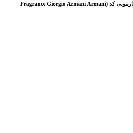
اولین نفری باشید که دیدگاهی را ارسال می کنید برای “عطر ادکلن جورجیو آرمانی کد شرکتی مردانه فراگرنس ورد هارمونی کد (Fragrance Giorgio Armani Armani