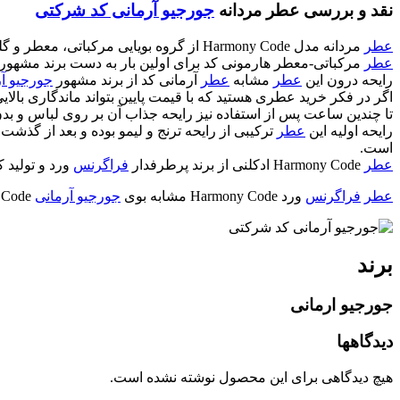
نقد و بررسی عطر مردانه
جورجیو آرمانی کد شرکتی
عطر
مردانه مدل Harmony Code از گروه بویایی مرکباتی، معطر و گلی بوده و درون آن از رایحه جذاب چرم استفاده شده و طبعی گرم و طعمی تلخ دارد.
عطر
مرکباتی-معطر هارمونی کد برای اولین بار به دست برند مشهور
رایحه درون این
عطر
مشابه
عطر
آرمانی کد از برند مشهور
جورجیو آ
اگر در فکر خرید عطری هستید که با قیمت پایین بتواند ماندگاری بالایی
تا چندین ساعت پس از استفاده نیز رایحه جذاب آن بر روی لباس و بد
رایحه اولیه این
عطر
ترکیبی از رایحه ترنج و لیمو بوده و بعد از گذشت
است.
عطر
Harmony Code ادکلنی از برند پرطرفدار
فراگرنس
ورد و تولید 
عطر
فراگرنس
ورد Harmony Code مشابه بوی
جورجیو آرمانی
Code است
برند
جورجیو ارمانی
دیدگاهها
هیچ دیدگاهی برای این محصول نوشته نشده است.