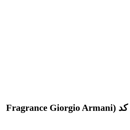
عطر ادکلن جورجیو آرمانی کد شرکتی مردانه فراگرنس ورد هارمونی کد (Fragrance Giorgio Armani