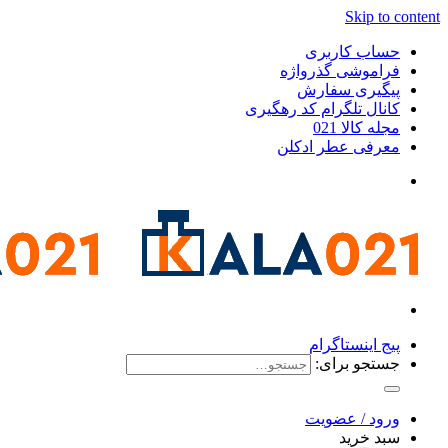
Skip to content
حساب کاربری
فراموشی گذرواژه
پیگیری سفارش
کانال تلگرام کد رهگیری
مجله کالا 021
معرفی عطر ادکلن
پیج اینستاگرام
جستجو برای:
ورود / عضویت
سبد خرید