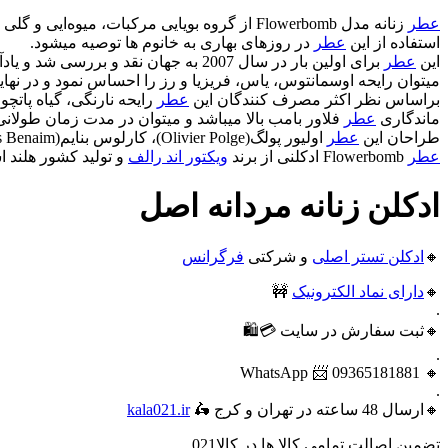
عطر
زنانه مدل Flowerbomb از گروه بویایی مرکبات، میوه‌ایی و گلی میباشد و درون آن از رایحه گیاه پاتچولی و گل‌های سفید استفاده شده است و طعمی تند دارد.
استفاده از این
عطر
در روزهای بهاری به خانوم ها توصیه میشود.
این
عطر
برای اولین بار در سال 2007 به جهان نقد و بررسی شد و یادآور رایحه شامپاین صورتی میباشد. رایحه‌های اولیه این
میتوان رایحه اوسمانتوس، یاس، فریزیا و رز را احساس نمود و در نهای
براساس نظر اکثر مصرف کنندگان این
عطر
رایحه نارنگی، گیاه پاتچ
ماندگاری
عطر
فلاور بامب بالا میباشد و میتوان در مدت زمان طولانی
طراحان این
عطر
اولیور پولگ(Olivier Polge)، کارلوس بنایم(Carlos Benaim) و دومیتل برتیر(Domitille Bertier) از معروف ترین طراحان
عطر
Flowerbomb ادکلنی از برند
ویکتور اند رالف
و تولید کشور هلند 
ادکلن زنانه مردانه اصل
🔸
ادکلن تستر اصلی
و شرکتی
فرگرانس
🔸
دارای نماد الکترونیک
🚧
.
🔸ثبت سفارش در سایت 💳🛍️
.
🔸 09365181881 📨 WhatsApp
.
🔸ارسال 48 ساعته در تهران و کرج 🛵
kala021.ir
تضمین اصالت تمامی کالا ها در کالا021