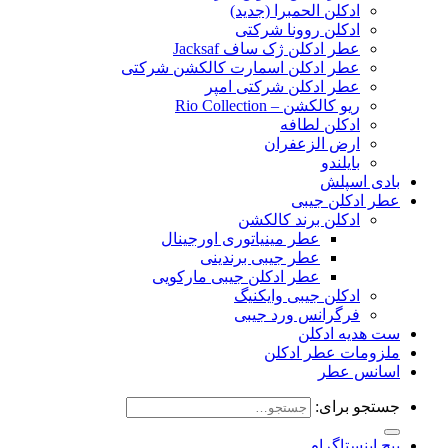
ادکلن الحمبرا (جدید)
ادکلن روونا شرکتی
عطر ادکلن ژک‌ ساف Jacksaf
عطر ادکلن اسمارت کالکشن شرکتی
عطر ادکلن شرکتی امپر
ریو کالکشن – Rio Collection
ادکلن لطافه
ارض الزعفران
بایلندو
بادی اسپلش
عطر ادکلن جیبی
ادکلن برند کالکشن
عطر مینیاتوری اورجینال
عطر جیبی برندینی
عطر ادکلن جیبی مارکویی
ادکلن جیبی وایکنیگ
فرگرانس ورد جیبی
ست هدیه ادکلن
ملزومات عطر ادکلن
اسانس عطر
جستجو برای:
پیج اینستاگرام