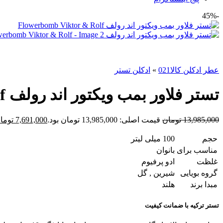
-45%
عطر ادکلن کالا021
»
ادکلن تستر
تستر فلاور بمب ویکتور اند رولف Flowerbomb Viktor & Rolf
13,985,000
تومان
قیمت اصلی: 13,985,000 تومان بود.
7,691,000
توما
حجم
100 میلی لیتر
مناسب برای
بانوان
غلظت
ادو پرفیوم
گروه بویایی
شیرین , گل
مبدا برند
هلند
تستر ترکیه با ضمانت کیفیت