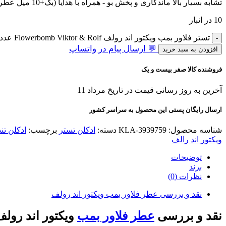
تشابه بسیار بالا ماندگاری و پخش بو - همراه با هدایا (بگ+10 میل عطر هدیه+کادوپیچ)
10 در انبار
تستر فلاور بمب ویکتور اند رولف Flowerbomb Viktor & Rolf عدد
💬 ارسال پیام در واتساپ
افزودن به سبد خرید
فروشنده کالا صفر بیست و یک
آخرین به روز رسانی قیمت در تاریخ مرداد 11
ارسال رایگان پستی این محصول به سراسر کشور
شناسه محصول:
KLA-3939759
دسته:
ادکلن تستر
برچسب:
ادکلن تند
ویکتور اند رالف
توضیحات
برند
نظرات (0)
نقد و بررسی عطر فلاور بمب ویکتور اند رولف
نقد و بررسی
عطر فلاور بمب
ویکتور اند رول