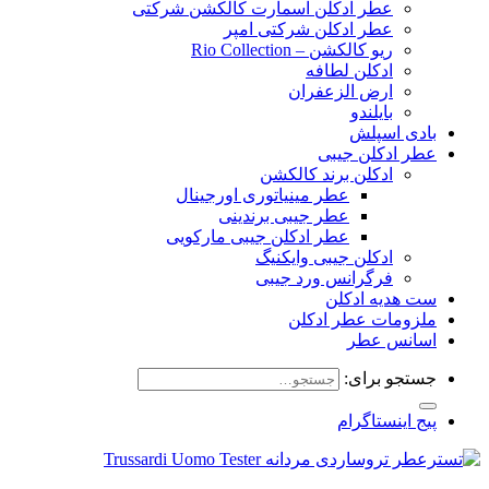
عطر ادکلن اسمارت کالکشن شرکتی
عطر ادکلن شرکتی امپر
ریو کالکشن – Rio Collection
ادکلن لطافه
ارض الزعفران
بایلندو
بادی اسپلش
عطر ادکلن جیبی
ادکلن برند کالکشن
عطر مینیاتوری اورجینال
عطر جیبی برندینی
عطر ادکلن جیبی مارکویی
ادکلن جیبی وایکنیگ
فرگرانس ورد جیبی
ست هدیه ادکلن
ملزومات عطر ادکلن
اسانس عطر
جستجو برای:
پیج اینستاگرام