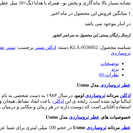
تشابه بسیار بالا ماندگاری و پخش بو - همراه با هدایا (بگ+10 میل عطر هدیه+کادوپیچ)
1
میانگین فروش این محصول در ماه اخیر
در انبار موجود نمی باشد
ارسال رایگان پستی این محصول به سراسر کشور
شناسه محصول:
KLA-9536952
دسته:
ادکلن تستر
برچسب:
تستر عطر تروس
تروساردی
توضیحات
برند
نظرات (0)
عطر
تروساردی
مدل
Uomo
ادکلن
مردانه
تروساردی
اومو،
ایتالیا تولید شده است. رایحه ی این
ادکلن
، باعث ایجاد نشاط، هیجان 
استفاده آقایانی است که دوست دارند در هر زمان و مکانی و درمیان 
خصوصیات های
عطر
تروساردی
مدل
Uomo
عطر
مردانه
تروساردی
Uomo
در حجم 100 میلی لیتری برای شما عزیزان عرضه می شود که تا مدت زمان زیادی بتوانید از آن استفاده نمایید و احتیاجی به خرید یک