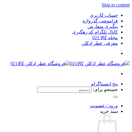
Skip to content
حساب کاربری
فراموشی گذرواژه
پیگیری سفارش
کانال تلگرام کد رهگیری
مجله کالا 021
معرفی عطر ادکلن
پیج اینستاگرام
جستجو برای:
ورود / عضویت
سبد خرید