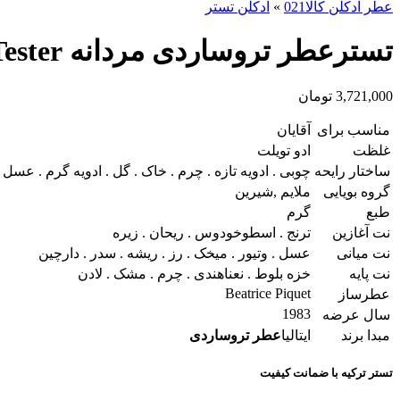
عطر ادکلن کالا021
»
ادکلن تستر
تسترعطر تروساردی مردانه Trussardi Uomo Tester
3,721,000
تومان
مناسب برای
آقایان
غلظت
ادو تویلت
ساختار رایحه
چوبی . ادویه تازه . چرم . خاک . گل . ادویه گرم . عسل 
گروه بویایی
ملایم ,شیرین
طبع
گرم
نت آغازین
ترنج . اسطوخودوس . ریحان . زیره
نت میانی
عسل . وتیور . میخک . رز . ریشه . سدر . دارچین
نت پایه
خزه بلوط . نعناهندی . چرم . مشک . لادن
Beatrice Piquet
عطرساز
1983
سال عرضه
مبدا برند
ایتالیا
عطر تروساردی
تستر ترکیه با ضمانت کیفیت