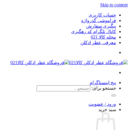
Skip to content
حساب کاربری
فراموشی گذرواژه
پیگیری سفارش
کانال تلگرام کد رهگیری
مجله کالا 021
معرفی عطر ادکلن
پیج اینستاگرام
جستجو برای:
ورود / عضویت
سبد خرید