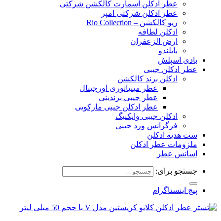
عطر ادکلن اسمارت کالکشن شرکتی
عطر ادکلن شرکتی امپر
ریو کالکشن – Rio Collection
ادکلن لطافه
ارض الزعفران
بایلندو
بادی اسپلش
عطر ادکلن جیبی
ادکلن برند کالکشن
عطر مینیاتوری اورجینال
عطر جیبی برندینی
عطر ادکلن جیبی مارکویی
ادکلن جیبی وایکنیگ
فرگرانس ورد جیبی
ست هدیه ادکلن
ملزومات عطر ادکلن
اسانس عطر
جستجو برای:
پیج اینستاگرام