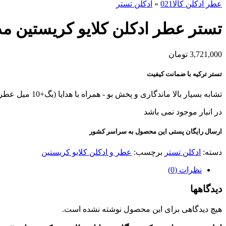
عطر ادکلن کالا021
»
ادکلن تستر
تستر عطر ادکلن کلایو کریستین مدل V با حجم 50
3,721,000
تومان
تستر ترکیه با ضمانت کیفیت
تشابه بسیار بالا ماندگاری و پخش بو - همراه با هدایا (بگ+10 میل عطر هدیه+کادوپیچ)
در انبار موجود نمی باشد
ارسال رایگان پستی این محصول به سراسر کشور
دسته:
ادکلن تستر
برچسب:
عطر و ادکلن کلایو کریستین
نظرات (0)
دیدگاهها
هیچ دیدگاهی برای این محصول نوشته نشده است.