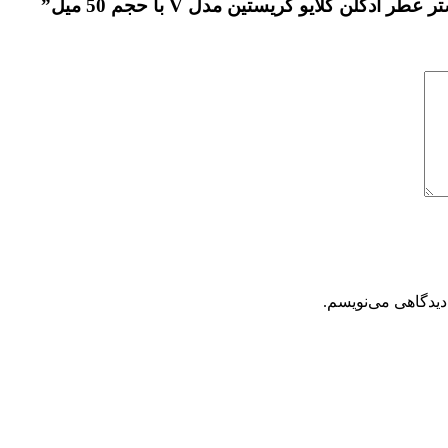
لن کلایو کریستین مدل V با حجم 50 میل”
دیدگاهی می‌نویسم.