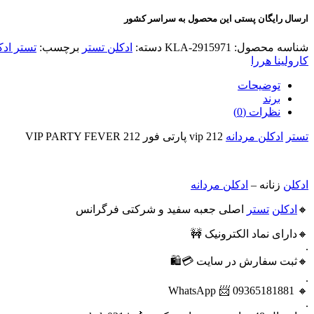
ارسال رایگان پستی این محصول به سراسر کشور
شناسه محصول:
KLA-2915971
دسته:
ادکلن تستر
برچسب:
تستر ادک
کارولینا هررا
توضیحات
برند
نظرات (0)
تستر
ادکلن مردانه
212 vip پارتی فور 212 VIP PARTY FEVER
ادکلن
زنانه –
ادکلن مردانه
🔸
ادکلن
تستر
اصلی جعبه سفید و شرکتی فرگرانس
🔸دارای نماد الکترونیک 🚧
.
🔸ثبت سفارش در سایت 💳🛍
.
🔸 09365181881 📨 WhatsApp
.