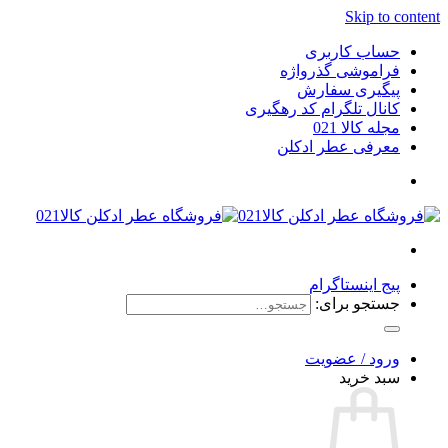
Skip to content
حساب کاربری
فراموشی گذرواژه
پیگیری سفارش
کانال تلگرام کد رهگیری
مجله کالا 021
معرفی عطر ادکلن
پیج اینستاگرام
جستجو برای:
ورود / عضویت
سبد خرید