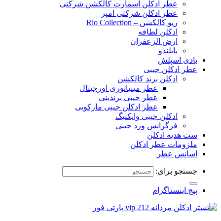
عطر ادکلن اسمارت کالکشن شرکتی
عطر ادکلن شرکتی امپر
ریو کالکشن – Rio Collection
ادکلن لطافه
ارض الزعفران
بایلندو
بادی اسپلش
عطر ادکلن جیبی
ادکلن برند کالکشن
عطر مینیاتوری اورجینال
عطر جیبی برندینی
عطر ادکلن جیبی مارکویی
ادکلن جیبی وایکنیگ
فرگرانس ورد جیبی
ست هدیه ادکلن
ملزومات عطر ادکلن
اسانس عطر
جستجو برای:
پیج اینستاگرام