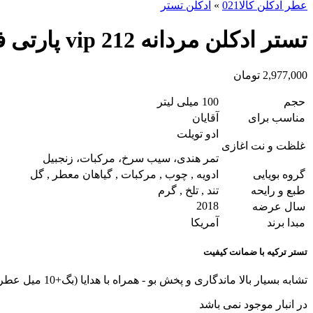
عطر ادکلن کالا021
»
ادکلن تستر
تستر ادکلن مردانه 212 vip پارتی فور 212 VIP PARTY FEVER
2,977,000
تومان
حجم
100 میلی لیتر
مناسب برای
آقایان
ادو تویلت
غلظت و نت اغازی
تمر هندی، سیب سرخ، مرکبات، زنجبیل
گروه بویایی
ادویه , چوب , مرکبات , گیاهان معطر , گل
طبع و رایحه
تند , تلخ , گرم
2018
سال عرضه
مبدا برند
آمریکا
تستر ترکیه با ضمانت کیفیت
تشابه بسیار بالا ماندگاری و پخش بو - همراه با هدایا (بگ+10 میل عطر هدیه+کادوپیچ)
در انبار موجود نمی باشد