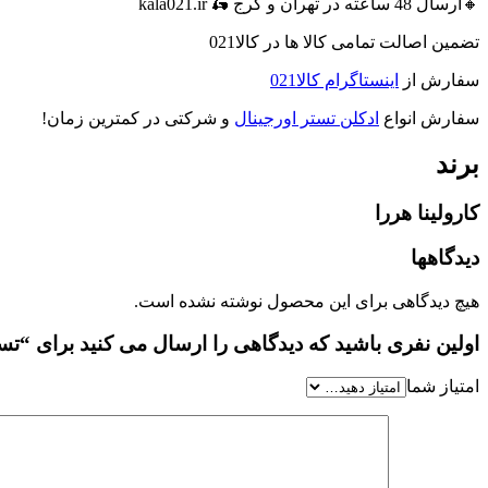
🔸ارسال 48 ساعته در تهران و کرج 🛵 kala021.ir
تضمین اصالت تمامی کالا ها در کالا021
سفارش از
اینستاگرام کالا021
سفارش انواع
ادکلن تستر اورجینال
و شرکتی در کمترین زمان!
برند
کارولینا هررا
دیدگاهها
هیچ دیدگاهی برای این محصول نوشته نشده است.
اولین نفری باشید که دیدگاهی را ارسال می کنید برای “تستر ادکلن مردانه 212 vip پارتی ف
امتیاز شما