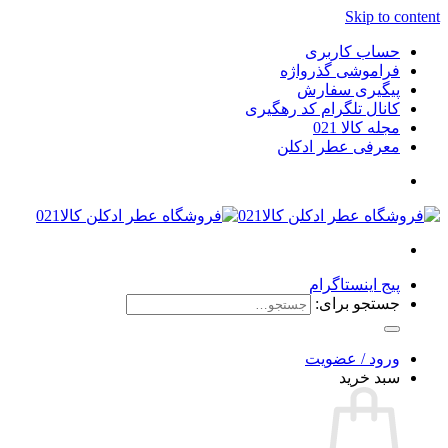
Skip to content
حساب کاربری
فراموشی گذرواژه
پیگیری سفارش
کانال تلگرام کد رهگیری
مجله کالا 021
معرفی عطر ادکلن
پیج اینستاگرام
جستجو برای:
ورود / عضویت
سبد خرید