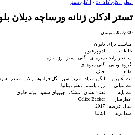
عطر ادکلن کالا021
»
ادکلن تستر
تستر ادکلن زنانه ورساچه دیلان بلو ersace Dylan Blue for women
2,977,000
تومان
مناسب برای
بانوان
غلظت
ادو پرفیوم
ساختار رایحه
میوه ای . گلی . سبز . رز . تازه
گروه بویایی
گلی میوه ای
طبع
خنک
نت آغازین
انگور سیاه . سیب سبز . گل فراموشم کن . شبدر . شی
نت میانی
رز . یاسمن . هلو . پتالیا
نت پایه
نعناع هندی . مشک . چوبهای سفید . بوته جاوی
Calice Becker
عطرساز
2017
سال عرضه
مبدا برند
ایتالیا