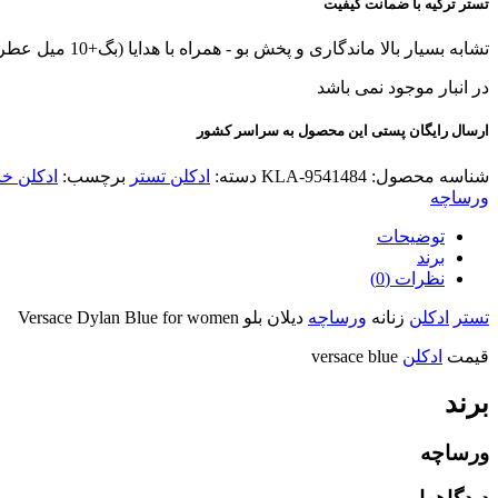
تستر ترکیه با ضمانت کیفیت
تشابه بسیار بالا ماندگاری و پخش بو - همراه با هدایا (بگ+10 میل عطر هدیه+کادوپیچ)
در انبار موجود نمی باشد
ارسال رایگان پستی این محصول به سراسر کشور
شناسه محصول:
KLA-9541484
دسته:
ادکلن تستر
برچسب:
ادکلن خ
ورساچه
توضیحات
برند
نظرات (0)
تستر
ادکلن
زنانه
ورساچه
دیلان بلو Versace Dylan Blue for women
قیمت
ادکلن
versace blue
برند
ورساچه