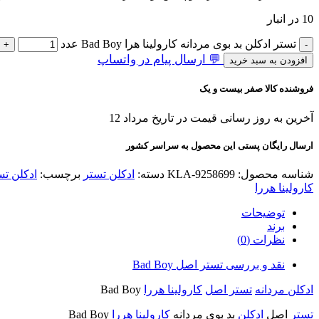
10 در انبار
تستر ادکلن بد بوی مردانه کارولینا هرا Bad Boy عدد
💬 ارسال پیام در واتساپ
افزودن به سبد خرید
فروشنده کالا صفر بیست و یک
آخرین به روز رسانی قیمت در تاریخ مرداد 12
ارسال رایگان پستی این محصول به سراسر کشور
شناسه محصول:
KLA-9258699
دسته:
ادکلن تستر
برچسب:
ادکلن تس
کارولینا هررا
توضیحات
برند
نظرات (0)
نقد و بررسی تستر اصل Bad Boy
ادکلن مردانه
تستر اصل
کارولینا هررا
Bad Boy
تستر
اصل
ادکلن
بد بوی مردانه
کارولینا هررا
Bad Boy