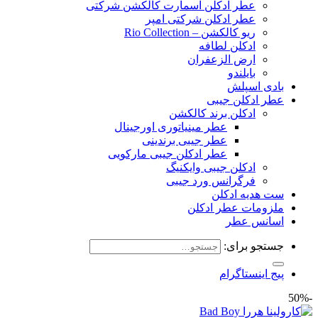
عطر ادکلن اسمارت کالکشن شرکتی
عطر ادکلن شرکتی امپر
ریو کالکشن – Rio Collection
ادکلن لطافه
ارض الزعفران
بایلندو
بادی اسپلش
عطر ادکلن جیبی
ادکلن برند کالکشن
عطر مینیاتوری اورجینال
عطر جیبی برندینی
عطر ادکلن جیبی مارکویی
ادکلن جیبی وایکنیگ
فرگرانس ورد جیبی
ست هدیه ادکلن
ملزومات عطر ادکلن
اسانس عطر
جستجو برای:
پیج اینستاگرام
-50%