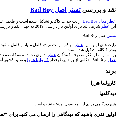
نقد و بررسی
تستر اصل Bad Boy
عطر مدل Bad Boy
از نت جذاب کاکائو تشکیل شده است و طعمی تند 
این
عطر
شرقی-تند برای اولین بار در سال 2019 به جهان نقد و بررسی شد و قابل استفاده برای آقایان در شب‌های پاییز و زمستان به خصوص فصل پاییز میباشد.
تستر
اصل Bad Boy
رایحه‌های اولیه این
عطر
مرکب از نت ترنج، فلفل سیاه و فلفل سفید م
پودر کاکائو تشکیل شده است.
براساس نظر اکثر مصرف کنندگان
عطر
بد بوی نت دانه تونکا، صمغ 
عطر
Bad Boy ادکلنی از برند پرطرفدار
کارولینا هررا
و تولید کشور آمر
برند
کارولینا هررا
دیدگاهها
هیچ دیدگاهی برای این محصول نوشته نشده است.
اولین نفری باشید که دیدگاهی را ارسال می کنید برای “تستر ادکل