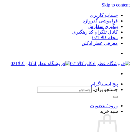
Skip to content
حساب کاربری
فراموشی گذرواژه
پیگیری سفارش
کانال تلگرام کد رهگیری
مجله کالا 021
معرفی عطر ادکلن
پیج اینستاگرام
جستجو برای:
ورود / عضویت
سبد خرید