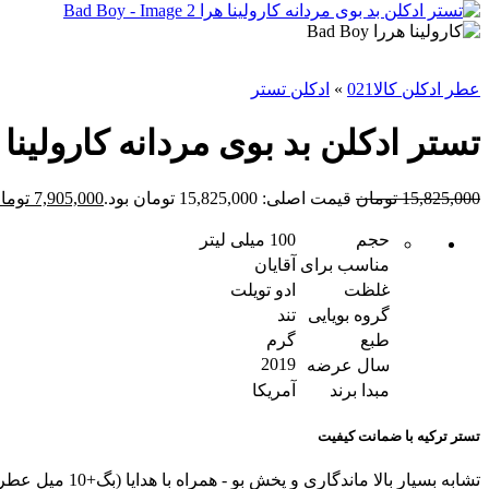
عطر ادکلن کالا021
»
ادکلن تستر
تستر ادکلن بد بوی مردانه کارولینا هرا oy
15,825,000
تومان
قیمت اصلی: 15,825,000 تومان بود.
7,905,000
توما
حجم
100 میلی لیتر
مناسب برای
آقایان
غلظت
ادو تویلت
گروه بویایی
تند
طبع
گرم
2019
سال عرضه
مبدا برند
آمریکا
تستر ترکیه با ضمانت کیفیت
تشابه بسیار بالا ماندگاری و پخش بو - همراه با هدایا (بگ+10 میل عطر هدیه+کادوپیچ)