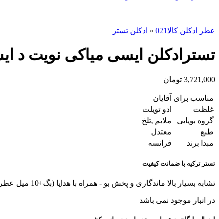
عطر ادکلن کالا021
»
ادکلن تستر
تسترادکلن ایسی میاکی نویت د ایسه Miyake Nuit Eau de Toilette
3,721,000
تومان
مناسب برای
آقایان
غلظت
ادو تویلت
گروه بویایی
ملايم ,تلخ
طبع
معتدل
مبدا برند
فرانسه
تستر ترکیه با ضمانت کیفیت
تشابه بسیار بالا ماندگاری و پخش بو - همراه با هدایا (بگ+10 میل عطر هدیه+کادوپیچ)
در انبار موجود نمی باشد