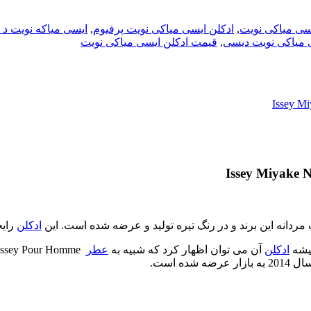
سی میاکی نویت
,
ادکلن ایسی میاکی نویت پرفیوم
,
ایسی میاکه نویت د ا
 میاکی نویت دیسی
,
قیمت ادکلن ایسی میاکی نویت
ردانه این برند و در رنگ تیره تولید و عرضه شده است. این
ادکلن
رایح
شیشه
ادکلن
آن می توان اظهار کرد که شبیه به
عطر
L’Eau d’Issey Pour Homme(تولید در 2009) است. رنگ شیشه
زار عرضه شده است.