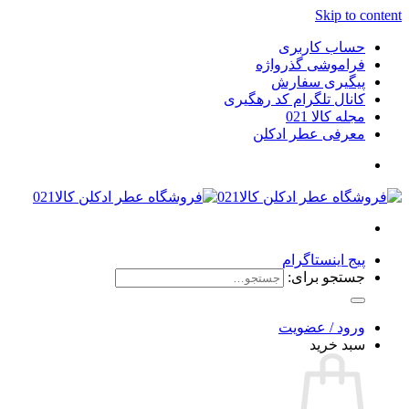
Skip to content
حساب کاربری
فراموشی گذرواژه
پیگیری سفارش
کانال تلگرام کد رهگیری
مجله کالا 021
معرفی عطر ادکلن
پیج اینستاگرام
جستجو برای:
ورود / عضویت
سبد خرید