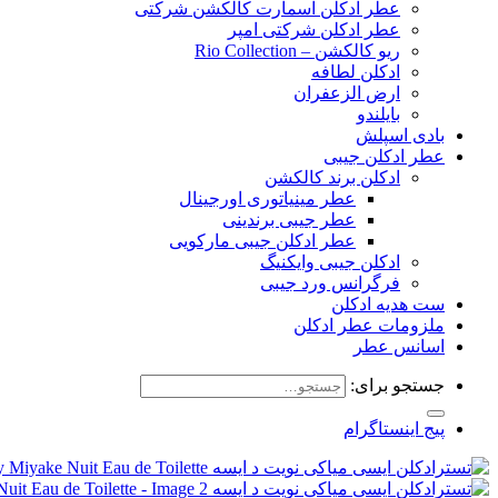
عطر ادکلن اسمارت کالکشن شرکتی
عطر ادکلن شرکتی امپر
ریو کالکشن – Rio Collection
ادکلن لطافه
ارض الزعفران
بایلندو
بادی اسپلش
عطر ادکلن جیبی
ادکلن برند کالکشن
عطر مینیاتوری اورجینال
عطر جیبی برندینی
عطر ادکلن جیبی مارکویی
ادکلن جیبی وایکنیگ
فرگرانس ورد جیبی
ست هدیه ادکلن
ملزومات عطر ادکلن
اسانس عطر
جستجو برای:
پیج اینستاگرام