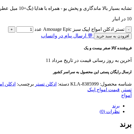
تشابه بسیار بالا ماندگاری و پخش بو - همراه با هدایا (بگ+10 میل عطر هدیه+کادوپیچ)
10 در انبار
تستر ادکلن امواج اپیک سبز Amouage Epic عدد
💬 ارسال پیام در واتساپ
افزودن به سبد خرید
فروشنده کالا صفر بیست و یک
آخرین به روز رسانی قیمت در تاریخ مرداد 11
ارسال رایگان پستی این محصول به سراسر کشور
شناسه محصول:
KLA-8385999
دسته:
ادکلن تستر
برچسب:
ادکلن ام
تستر
,
قیمت امواج اپیک
آمواج
برند
نظرات (0)
برند