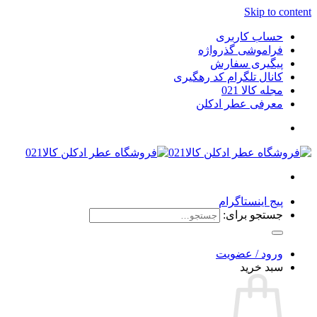
Skip to content
حساب کاربری
فراموشی گذرواژه
پیگیری سفارش
کانال تلگرام کد رهگیری
مجله کالا 021
معرفی عطر ادکلن
پیج اینستاگرام
جستجو برای:
ورود / عضویت
سبد خرید