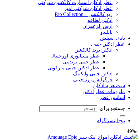
عطر ادکلن اسمارت کالکشن شرکتی
عطر ادکلن شرکتی امپر
ریو کالکشن – Rio Collection
ادکلن لطافه
ارض الزعفران
بایلندو
بادی اسپلش
عطر ادکلن جیبی
ادکلن برند کالکشن
عطر مینیاتوری اورجینال
عطر جیبی برندینی
عطر ادکلن جیبی مارکویی
ادکلن جیبی وایکنیگ
فرگرانس ورد جیبی
ست هدیه ادکلن
ملزومات عطر ادکلن
اسانس عطر
جستجو برای:
پیج اینستاگرام
-49%