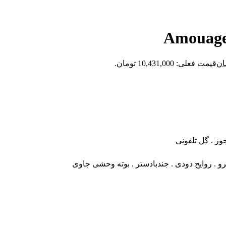
ان
قیمت فعلی: 10,431,000 تومان.
وز . گل تلفونی
 . روایح دودی . جندبادستر . بوته وحشی جاوی