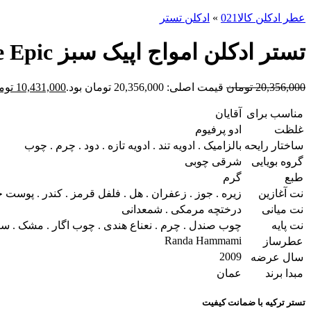
عطر ادکلن کالا021
»
ادکلن تستر
تستر ادکلن امواج اپیک سبز Amouage Epic
20,356,000
تومان
قیمت اصلی: 20,356,000 تومان بود.
10,431,000
توم
مناسب برای
آقایان
غلظت
ادو پرفیوم
ساختار رایحه
بالزامیک . ادویه تند . ادویه تازه . دود . چرم . چوب
گروه بویایی
شرقی چوبی
طبع
گرم
نت آغازین
زیره . جوز . زعفران . هل . فلفل قرمز . کندر . پوست ج
نت میانی
درختچه مرمکی . شمعدانی
نت پایه
چوب صندل . چرم . نعناع هندی . چوب اگار . مشک . سرو
Randa Hammami
عطرساز
2009
سال عرضه
مبدا برند
عمان
تستر ترکیه با ضمانت کیفیت