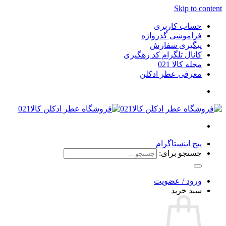
Skip to content
حساب کاربری
فراموشی گذرواژه
پیگیری سفارش
کانال تلگرام کد رهگیری
مجله کالا 021
معرفی عطر ادکلن
پیج اینستاگرام
جستجو برای:
ورود / عضویت
سبد خرید