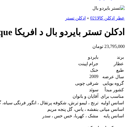
عطر ادکلن کالا021
»
ادکلن تستر
ادکلن تستر بایردو بال د افریکا Byredo Bal d’Afrique
23,795,000
تومان
برند
بایردو
عطار
جرام اپینت
طبع
خنک
2009
سال عرضه
گروه بویایی
شرقی چوبی
کشور مبدأ
سوئد
مناسب برای
آقایان و بانوان
اسانس اولیه
ترنج ، لیمو ترش، شکوفه پرتقال ، انگور فرنگی سیاه،
اسانس میانی
بنفشه ، یاس، گل پنجه مریم
اسانس پایه
مشک ، کهربا، خس خس ، سدر