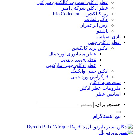
عطر ادکلن اسمارت کالکشن شرکتی
عطر ادکلن شرکتی امپر
ریو کالکشن – Rio Collection
ادکلن لطافه
ارض الزعفران
بایلندو
بادی اسپلش
عطر ادکلن جیبی
ادکلن برند کالکشن
عطر مینیاتوری اورجینال
عطر جیبی برندینی
عطر ادکلن جیبی مارکویی
ادکلن جیبی وایکنیگ
فرگرانس ورد جیبی
ست هدیه ادکلن
ملزومات عطر ادکلن
اسانس عطر
جستجو برای:
پیج اینستاگرام