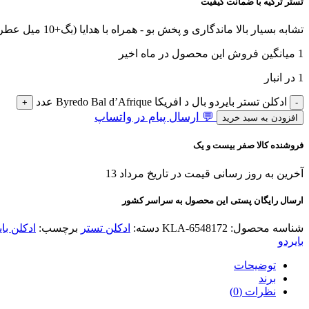
تستر ترکیه با ضمانت کیفیت
تشابه بسیار بالا ماندگاری و پخش بو - همراه با هدایا (بگ+10 میل عطر هدیه+کادوپیچ)
1
میانگین فروش این محصول در ماه اخیر
1 در انبار
ادکلن تستر بایردو بال د افریکا Byredo Bal d’Afrique عدد
💬 ارسال پیام در واتساپ
افزودن به سبد خرید
فروشنده کالا صفر بیست و یک
آخرین به روز رسانی قیمت در تاریخ مرداد 13
ارسال رایگان پستی این محصول به سراسر کشور
شناسه محصول:
KLA-6548172
دسته:
ادکلن تستر
برچسب:
ادکلن بای
بایردو
توضیحات
برند
نظرات (0)