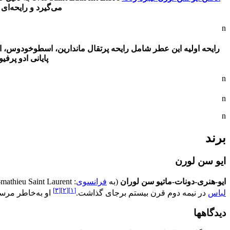
می‌گیرد و رایحه‌ای
n
رایحه اولیه این عطر شامل رایحه پرتقال ماندارین، اسطوخودوس، ا
پایانی ادو پرف
n
n
n
برند
ایو سن لورن
ایو-هنری-دونات-ماتیو سن لوران
(به
فرانسوی
:
-mathieu Saint Laurent
[۳]
[۲]
[۱]
لباس
در نیمه دوم قرن بیستم برجای گذاشت.
او به‌خاطر مر
دیدگاهها