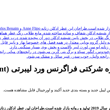
شیشه ادکلن شفاف و ساده ساخته شده. مایع طلایی رنگ عطر هماهنگی 
کلن ایو سن لورن لیبره زنانه Yves Saint Laurent Libre به دلیل گروه بویایی معتدل در همه فصل های
زنانه ایو سن لورن لیبر بالاست و پخش بوی بسیار سنگینی دارد.
طوخودوس، انگور سیاه و برگ پتی گرین می‌شود. در رایحه‌های میانی ر
امل رایحه وانیل، چوب سدر، عنبر سائل و مشک می‌شود.
عطر اد
یبل جدید و بسته بندی جدید آکبند و اورجینال قابل مشاهده هست.
سال 2019 تولید و روانه بازار شده است.طراحان این عطر ادکلن زنانه Anne Flipo و Carlos Benaim می‌باشند.