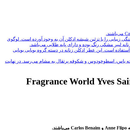
زیبایی را با تزئین شیشه ادکلن آن به وجود آورده است. لوگوی
 خصوصا بهار و پاییز قابل استفاده است. این عطر ادکلن زنانه در دسته گروه بویایی بویایی
ایحه یاس، اسطوخودوس و شکوفه پرتقال به مشام می‌رسد. در نهایت
کلن زنانه ایو سن لورن لیبره شرکتی فراگرنس ورد لیبرتی (Fragrance World Yves Saint