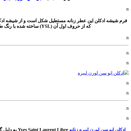
n
فرم شیشه ادکلن این عطر زنانه مستطیل شکل است و از شیشه ادکلن 
که از حروف اول آن (YSL) ساخته شده با رنگ طلایی در بخش پایین شیشه ادکلن دور آن پیچیده شده. درب عطر زنانه لیبر مشکی رنگ بوده و دارای پایه طلایی می‌باشد.
n
n
n
n
n
n
n
ادکلن ایو سن لورن لیبره زنانه
Yves Saint Laurent Libre
به دلیل گ