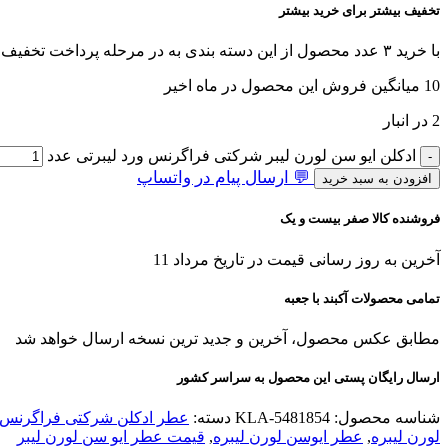
تخفیف بیشتر برای خرید بیشتر
با خرید ۳ عدد محصول از این دسته بندی به در مرحله پرداخت تخفیف بگیرید!
10
میانگین فروش این محصول در ماه اخیر
2 در انبار
ادکلن ایو سن لورن لیبر شرکتی فراگرنس ورد لیبرتی عدد
💬 ارسال پیام در واتساپ
افزودن به سبد خرید
فروشنده کالا صفر بیست و یک
آخرین به روز رسانی قیمت در تاریخ مرداد 11
تمامی محصولات آکبند با جعبه
مطابق عکس محصول، آخرین و جدید ترین نسخه ارسال خواهد شد
ارسال رایگان پستی این محصول به سراسر کشور
شناسه محصول:
KLA-5481854
دسته:
عطر ادکلن شرکتی فراگرنس 
لورن لیبره
,
عطر ايوسن لورن ليبره
,
قیمت عطر ایو سن لورن لیبر