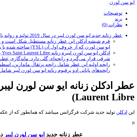
ایو سن لورن
توضیحات
برند
نظرات (0)
عطر زنانه جدید ایو سن لورن لیبر در سال 2019 تولید و روانه بازار شده است.طراحان این عطر ادکلن زنانه Anne Flipo و Carlos Benaim می‌باشند.
فرم شیشه ادکلن این عطر زنانه مستطیل شکل است و از 
ایو سن لورن که از حروف اول آن (YSL) ساخته شده با رنگ طلایی در بخش پایین شیشه ادکلن دور آن پیچیده شده. درب عطر زنانه لیبر مشکی رنگ بوده و دارای پایه طلایی می‌باشد.
اد
شرقی قرار می‌گیرد و رایحه‌ای گلی دارد. ماندگاری عطر 
رایحه اولیه این عطر شامل رایحه پرتقال ماندارین، اس
رایحه‌های پایانی ادو پرفیوم زنانه ایو سن لورن لیبر ش
Laurent Libre)
این
ادکلن
تولید جدید شرکت فرگرانس میباشد که همانطور که از عکس ل
n
عطر زنانه جدید
ایو سن لورن لیبر
در