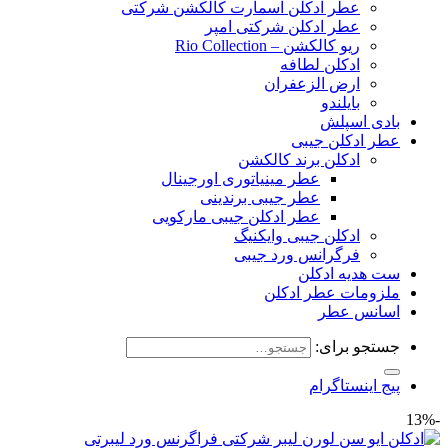
عطر ادکلن اسمارت کالکشن شرکتی
عطر ادکلن شرکتی امپر
ریو کالکشن – Rio Collection
ادکلن لطافه
ارض الزعفران
بایلندو
بادی اسپلش
عطر ادکلن جیبی
ادکلن برند کالکشن
عطر مینیاتوری اورجینال
عطر جیبی برندینی
عطر ادکلن جیبی مارکویی
ادکلن جیبی وایکنیگ
فرگرانس ورد جیبی
ست هدیه ادکلن
ملزومات عطر ادکلن
اسانس عطر
جستجو برای:
پیج اینستاگرام
-13%