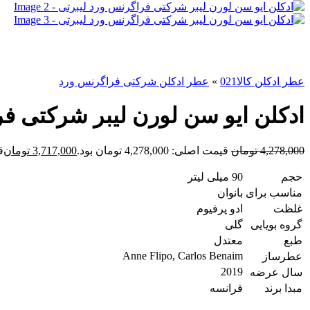
عطر ادکلن کالا021
»
عطر ادکلن شرکتی فراگرنس ورد
ادکلن ایو سن لورن لیبر شرکتی فر
4,278,000
تومان
قیمت اصلی: 4,278,000 تومان بود.
3,717,000
تومان
قی
حجم
90 میلی لیتر
مناسب برای
بانوان
غلظت
ادو پرفیوم
گروه بویایی
گلی
طبع
معتدل
Anne Flipo, Carlos Benaim
عطرساز
2019
سال عرضه
مبدا برند
فرانسه