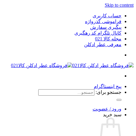
Skip to content
حساب کاربری
فراموشی گذرواژه
پیگیری سفارش
کانال تلگرام کد رهگیری
مجله کالا 021
معرفی عطر ادکلن
پیج اینستاگرام
جستجو برای:
ورود / عضویت
سبد خرید