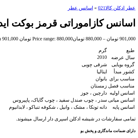
عطر ادکلن کالا021
»
اسانس عطر
اسانس کازاموراتی قرمز بوکت ایدل of Bouquet Ideale
901,000
تومان
–
880,000
تومان
Price range: 880,000 تومان through 901,000 تومان
طبع
گرم
2010
سال عرضه
گروه بویایی
شرقی چوبی
کشور مبدأ
ایتالیا
مناسب برای
بانوان
مناسب فصل
زمستان
اسانس اولیه
دارچین ، جوز
اسانس میانی
سدر ، چوب صندل سفید ، چوب گایاک، پاپیروس
اسانس پایه
دانه تونکا ، مشک ، وانیل ، شکوفه تنباکو ، لابدانیوم
تمامی سفارشات در شیشه ادکلن اسپری دار ارسال میشوند.
دارای ضمانت ماندگاری و پخش بو