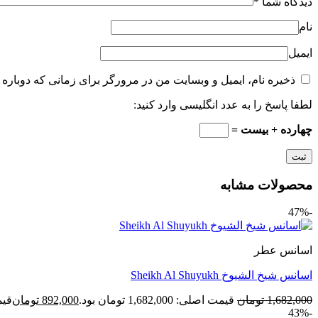
دیدگاه شما
*
نام
ایمیل
ذخیره نام، ایمیل و وبسایت من در مرورگر برای زمانی که دوباره 
لطفا پاسخ را به عدد انگلیسی وارد کنید:
چهارده + بیست =
محصولات مشابه
-47%
اسانس عطر
اسانس شیخ الشیوخ Sheikh Al Shuyukh
1,682,000
تومان
قیمت اصلی: 1,682,000 تومان بود.
892,000
تومان
قیمت ف
-43%