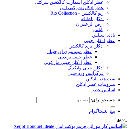
عطر ادکلن اسمارت کالکشن شرکتی
عطر ادکلن شرکتی امپر
ریو کالکشن – Rio Collection
ادکلن لطافه
ارض الزعفران
بایلندو
بادی اسپلش
عطر ادکلن جیبی
ادکلن برند کالکشن
عطر مینیاتوری اورجینال
عطر جیبی برندینی
عطر ادکلن جیبی مارکویی
ادکلن جیبی وایکنیگ
فرگرانس ورد جیبی
ست هدیه ادکلن
ملزومات عطر ادکلن
اسانس عطر
جستجو برای:
پیج اینستاگرام
-46%