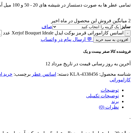
تمامی عطر ها به صورت دستساز در شیشه های 20 - 50 و 100 میل آماده و ارسال میشوند.
2
میانگین فروش این محصول در ماه اخیر
سایز
صاف
اسانس کازاموراتی قرمز بوکت ایدل Xerjof Bouquet Ideale عدد
💬 ارسال پیام در واتساپ
افزودن به سبد خرید
فروشنده کالا صفر بیست و یک
آخرین به روز رسانی قیمت در تاریخ مرداد 12
شناسه محصول:
KLA-4338456
دسته:
اسانس عطر
برچسب:
خرید 
کازاموراتی
توضیحات
توضیحات تکمیلی
برند
نظرات (0)
.