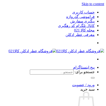
Skip to content
حساب کاربری
فراموشی گذرواژه
پیگیری سفارش
کانال تلگرام کد رهگیری
مجله کالا 021
معرفی عطر ادکلن
پیج اینستاگرام
جستجو برای:
ورود / عضویت
سبد خرید