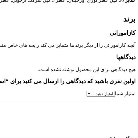
سایز
20 میل عطر لوزی اورجینال, عطر 5 میل شرکت آرجویل, عطر 20 میل شرکت آرجویل, عطر 50 میل شرکت آرجویل, عطر 100 میل شرکت آرجویل, 10 میل اسانس خالص + فیکساتور جدا
برند
کازاموراتی
آنچه کازاموراتی را از دیگر برند ها متمایز می کند رایحه های خاص 
دیدگاهها
هیچ دیدگاهی برای این محصول نوشته نشده است.
اولین نفری باشید که دیدگاهی را ارسال می کنید برای “اسانس کازامورات
امتیاز شما