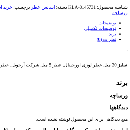
شناسه محصول:
KLA-8145731
دسته:
اسانس عطر
برچسب:
خرید 
ورساچه
توضیحات
توضیحات تکمیلی
برند
نظرات (0)
.
سایز
20 میل عطر لوزی اورجینال, عطر 5 میل شرکت آرجویل, عطر 20 میل شرکت آرجویل, عطر 50 میل شرکت آرجویل, عطر 100 میل شرکت آرجویل, 10 میل اسانس خالص + فیکساتور جدا
برند
ورساچه
دیدگاهها
هیچ دیدگاهی برای این محصول نوشته نشده است.