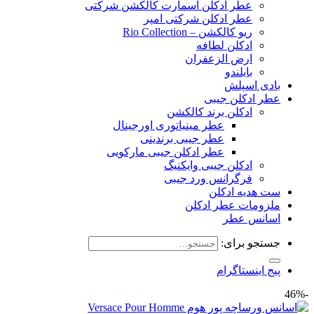
عطر ادکلن اسمارت کالکشن شرکتی
عطر ادکلن شرکتی امپر
ریو کالکشن – Rio Collection
ادکلن لطافه
ارض الزعفران
بایلندو
بادی اسپلش
عطر ادکلن جیبی
ادکلن برند کالکشن
عطر مینیاتوری اورجینال
عطر جیبی برندینی
عطر ادکلن جیبی مارکویی
ادکلن جیبی وایکنیگ
فرگرانس ورد جیبی
ست هدیه ادکلن
ملزومات عطر ادکلن
اسانس عطر
جستجو برای:
پیج اینستاگرام
-46%