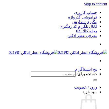
Skip to content
حساب کاربری
فراموشی گذرواژه
پیگیری سفارش
کانال تلگرام کد رهگیری
مجله کالا 021
معرفی عطر ادکلن
پیج اینستاگرام
جستجو برای:
ورود / عضویت
سبد خرید