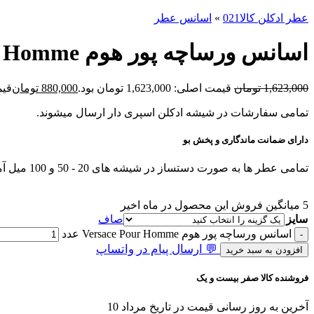
عطر ادکلن کالا021
»
اسانس عطر
اسانس ورساچه پور هوم Versace Pour Homme
1,623,000
تومان
قیمت اصلی: 1,623,000 تومان بود.
880,000
تومان
قیمت ف
تمامی سفارشات در شیشه ادکلن اسپری دار ارسال میشوند.
دارای ضمانت ماندگاری و پخش بو
تمامی عطر ها به صورت دستساز در شیشه های 20 - 50 و 100 میل آماده و ارسال میشوند.
5
میانگین فروش این محصول در ماه اخیر
سایز
صاف
اسانس ورساچه پور هوم Versace Pour Homme عدد
💬 ارسال پیام در واتساپ
افزودن به سبد خرید
فروشنده کالا صفر بیست و یک
آخرین به روز رسانی قیمت در تاریخ مرداد 10