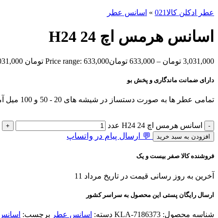
عطر ادکلن کالا021
»
اسانس عطر
اسانس هرمس اچ 24 H24
3,031,000
تومان
–
633,000
تومان
Price range: 633,000 تومان through 3,031,000 تومان
دارای ضمانت ماندگاری و پخش بو
تمامی عطر ها به صورت دستساز در شیشه های 20 - 50 و 100 میل آماده و ارسال میشوند.
اسانس هرمس اچ 24 H24 عدد
💬 ارسال پیام در واتساپ
افزودن به سبد خرید
فروشنده کالا صفر بیست و یک
آخرین به روز رسانی قیمت در تاریخ مرداد 11
ارسال رایگان پستی این محصول به سراسر کشور
شناسه محصول:
KLA-7186373
دسته:
اسانس عطر
برچسب:
اسانس