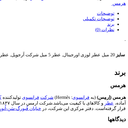
هرمس
توضیحات
توضیحات تکمیلی
برند
نظرات (0)
.
سایز
20 میل عطر لوزی اورجینال, عطر 5 میل شرکت آرجویل, عطر 20 میل شرکت آرجویل, عطر 50 میل شرکت آرجویل, عطر 100 میل شرکت آرجویل, 10 میل اسانس خالص + فیکساتور جدا
برند
هرمس
هرمس (اِرمِس)
(به
فرانسوی
:
Hermès
)
شرکت
فرانسوی
تولیدکننده
ک
آماده،
عطر
و کالاهای با کیفیت می‌باشد.شرکت ارمس در سال ۱۸۳۷ توسط
قرار گرفته‌است. دفتر مرکزی این شرکت، در
خیابان فُبورگ-سَن-اُنورِ
دیدگاهها