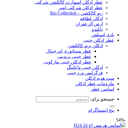
عطر ادکلن اسمارت کالکشن شرکتی
عطر ادکلن شرکتی امپر
ریو کالکشن – Rio Collection
ادکلن لطافه
ارض الزعفران
بایلندو
بادی اسپلش
عطر ادکلن جیبی
ادکلن برند کالکشن
عطر مینیاتوری اورجینال
عطر جیبی برندینی
عطر ادکلن جیبی مارکویی
ادکلن جیبی وایکنیگ
فرگرانس ورد جیبی
ست هدیه ادکلن
ملزومات عطر ادکلن
اسانس عطر
جستجو برای:
پیج اینستاگرام
-54%