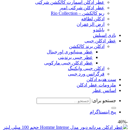
عطر ادکلن اسمارت کالکشن شرکتی
عطر ادکلن شرکتی امپر
ریو کالکشن – Rio Collection
ادکلن لطافه
ارض الزعفران
بایلندو
بادی اسپلش
عطر ادکلن جیبی
ادکلن برند کالکشن
عطر مینیاتوری اورجینال
عطر جیبی برندینی
عطر ادکلن جیبی مارکویی
ادکلن جیبی وایکنیگ
فرگرانس ورد جیبی
ست هدیه ادکلن
ملزومات عطر ادکلن
اسانس عطر
جستجو برای:
پیج اینستاگرام
-46%