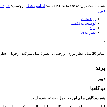
شناسه محصول:
KLA-1453832
دسته:
اسانس عطر
برچسب:
خرید 
دیور
توضیحات
توضیحات تکمیلی
برند
نظرات (0)
.
سایز
20 میل عطر لوزی اورجینال, عطر 5 میل شرکت آرجویل, عطر 20 میل شرکت آرجویل, عطر 50 میل شرکت آرجویل, عطر 100 میل شرکت آرجویل, 10 میل اسانس خالص + فیکساتور جدا
برند
دیور
دیدگاهها
هیچ دیدگاهی برای این محصول نوشته نشده است.