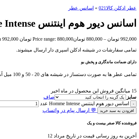
عطر ادکلن کالا021
»
اسانس عطر
اسانس دیور هوم اینتنس Homme Intense
992,000
تومان
–
880,000
تومان
Price range: 880,000 تومان through 992,000 تومان
تمامی سفارشات در شیشه ادکلن اسپری دار ارسال میشوند.
دارای ضمانت ماندگاری و پخش بو
تمامی عطر ها به صورت دستساز در شیشه های 20 - 50 و 100 میل آماده و ارسال میشوند.
15
میانگین فروش این محصول در ماه اخیر
سایز
صاف
اسانس دیور هوم اینتنس Homme Intense عدد
💬 ارسال پیام در واتساپ
افزودن به سبد خرید
فروشنده کالا صفر بیست و یک
آخرین به روز رسانی قیمت در تاریخ مرداد 12