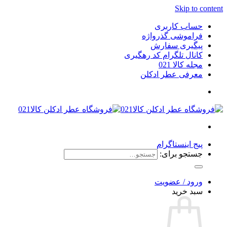
Skip to content
حساب کاربری
فراموشی گذرواژه
پیگیری سفارش
کانال تلگرام کد رهگیری
مجله کالا 021
معرفی عطر ادکلن
پیج اینستاگرام
جستجو برای:
ورود / عضویت
سبد خرید