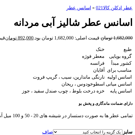
عطر ادکلن کالا021
»
اسانس عطر
اسانس عطر شالیز آبی مردانه
1,682,000
تومان
قیمت اصلی: 1,682,000 تومان بود.
892,000
تومان
قیمت ف
طبع
خنک
گروه بویایی
معطر فوژه
کشور مبدأ
فرانسه
مناسب برای
آقایان
اسانس اولیه
نارنگی ماندارین، سیب ، گریپ فروت
اسانس میانی
اسطوخودوس ، ریحان
اسانس پایه
خزه درخت بلوط ، چوب صندل سفید ، جوز
دارای ضمانت ماندگاری و پخش بو
تمامی عطر ها به صورت دستساز در شیشه های 20 - 50 و 100 میل آماده و ارسال میشوند.
سایز
صاف