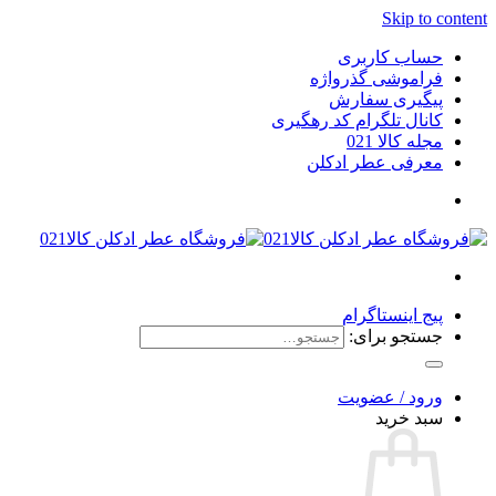
Skip to content
حساب کاربری
فراموشی گذرواژه
پیگیری سفارش
کانال تلگرام کد رهگیری
مجله کالا 021
معرفی عطر ادکلن
پیج اینستاگرام
جستجو برای:
ورود / عضویت
سبد خرید