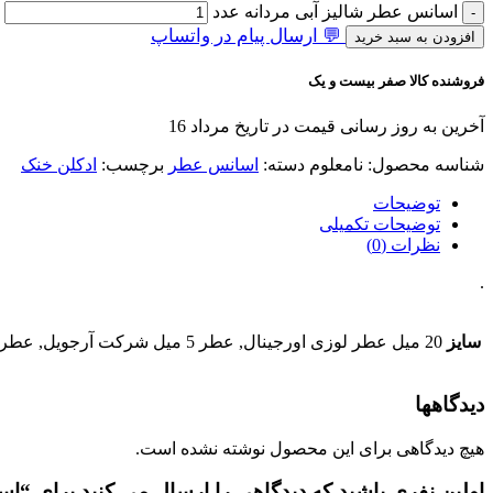
اسانس عطر شالیز آبی مردانه عدد
💬 ارسال پیام در واتساپ
افزودن به سبد خرید
فروشنده کالا صفر بیست و یک
آخرین به روز رسانی قیمت در تاریخ مرداد 16
شناسه محصول:
نامعلوم
دسته:
اسانس عطر
برچسب:
ادکلن خنک
توضیحات
توضیحات تکمیلی
نظرات (0)
.
سایز
20 میل عطر لوزی اورجینال, عطر 5 میل شرکت آرجویل, عطر 20 میل شرکت آرجویل, عطر 50 میل شرکت آرجویل, عطر 100 میل شرکت آرجویل, 10 میل اسانس خالص + فیکساتور جدا
دیدگاهها
هیچ دیدگاهی برای این محصول نوشته نشده است.
اولین نفری باشید که دیدگاهی را ارسال می کنید برای “ا