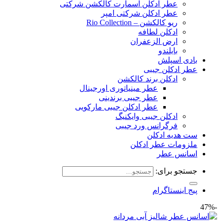
عطر ادکلن اسمارت کالکشن شرکتی
عطر ادکلن شرکتی امپر
ریو کالکشن – Rio Collection
ادکلن لطافه
ارض الزعفران
بایلندو
بادی اسپلش
عطر ادکلن جیبی
ادکلن برند کالکشن
عطر مینیاتوری اورجینال
عطر جیبی برندینی
عطر ادکلن جیبی مارکویی
ادکلن جیبی وایکنیگ
فرگرانس ورد جیبی
ست هدیه ادکلن
ملزومات عطر ادکلن
اسانس عطر
جستجو برای:
پیج اینستاگرام
-47%