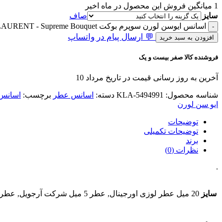
1
میانگین فروش این محصول در ماه اخیر
سایز
صاف
اسانس ایوسن لورن سوپرم بوکت YVES SAINT LAURENT - Supreme Bouquet عدد
💬 ارسال پیام در واتساپ
افزودن به سبد خرید
فروشنده کالا صفر بیست و یک
آخرین به روز رسانی قیمت در تاریخ مرداد 10
شناسه محصول:
KLA-5494991
دسته:
اسانس عطر
برچسب:
اسانس 
ایو سن لورن
توضیحات
توضیحات تکمیلی
برند
نظرات (0)
.
سایز
20 میل عطر لوزی اورجینال, عطر 5 میل شرکت آرجویل, عطر 20 میل شرکت آرجویل, عطر 50 میل شرکت آرجویل, عطر 100 میل شرکت آرجویل, 10 میل اسانس خالص + فیکساتور جدا