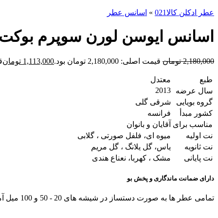
عطر ادکلن کالا021
»
اسانس عطر
اسانس ایوسن لورن سوپرم بوکت VES SAINT LAURENT – Supreme Bouquet
2,180,000
تومان
قیمت اصلی: 2,180,000 تومان بود.
1,113,000
تومان
قی
طبع
معتدل
2013
سال عرضه
گروه بویایی
شرقی گلی
کشور مبدأ
فرانسه
مناسب برای
آقایان و بانوان
نت اولیه
میوه ای، فلفل صورتی ، گلابی
نت ثانویه
یاس، گل یلانگ ، گل مریم
نت پایانی
مشک ، کهربا، نعناع هندی
دارای ضمانت ماندگاری و پخش بو
تمامی عطر ها به صورت دستساز در شیشه های 20 - 50 و 100 میل آماده و ارسال میشوند.