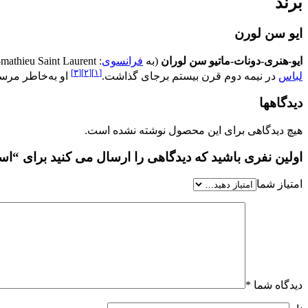
برند
ایو سن لورن
ایو-هنری-دونات-ماتیو سن لوران
(به
فرانسوی
:
-mathieu Saint Laurent
[۳]
[۲]
[۱]
لباس
در نیمه دوم قرن بیستم برجای گذاشت.
او به‌خاطر مر
دیدگاهها
هیچ دیدگاهی برای این محصول نوشته نشده است.
اولین نفری باشید که دیدگاهی را ارسال می کنید برای “اسانس ایوسن لورن سوپرم ب
امتیاز شما
دیدگاه شما
*