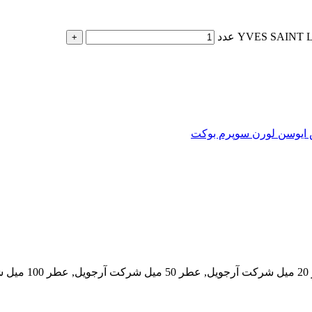
ایوسن لورن سوپرم بوکت