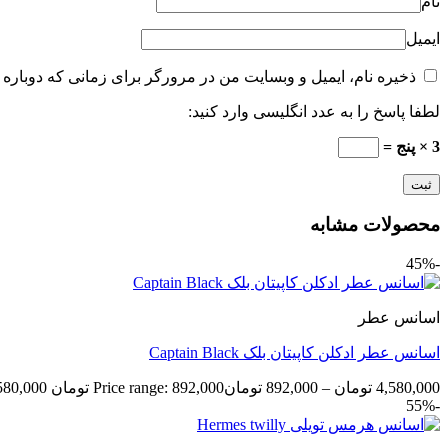
نام
ایمیل
ذخیره نام، ایمیل و وبسایت من در مرورگر برای زمانی که دوباره 
لطفا پاسخ را به عدد انگلیسی وارد کنید:
3 × پنج =
محصولات مشابه
-45%
اسانس عطر
اسانس عطر ادکلن کاپیتان بلک Captain Black
4,580,000
تومان
–
892,000
تومان
Price range: 892,000 تومان through 4,580,000 تومان
-55%