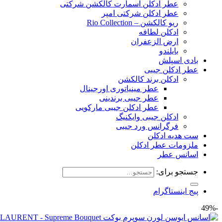
عطر ادکلن اسمارت کالکشن شرکتی
عطر ادکلن شرکتی امپر
ریو کالکشن – Rio Collection
ادکلن لطافه
ارض الزعفران
بایلندو
بادی اسپلش
عطر ادکلن جیبی
ادکلن برند کالکشن
عطر مینیاتوری اورجینال
عطر جیبی برندینی
عطر ادکلن جیبی مارکویی
ادکلن جیبی وایکنیگ
فرگرانس ورد جیبی
ست هدیه ادکلن
ملزومات عطر ادکلن
اسانس عطر
جستجو برای:
پیج اینستاگرام
-49%