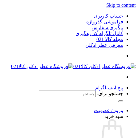
Skip to content
حساب کاربری
فراموشی گذرواژه
پیگیری سفارش
کانال تلگرام کد رهگیری
مجله کالا 021
معرفی عطر ادکلن
پیج اینستاگرام
جستجو برای:
ورود / عضویت
سبد خرید