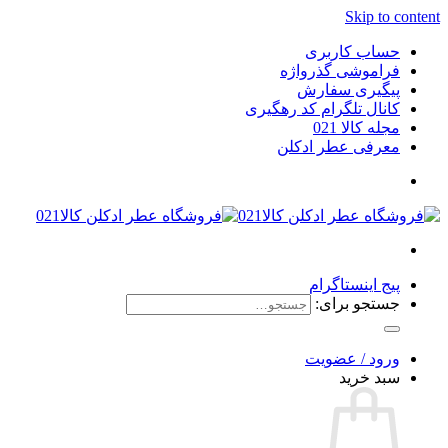
Skip to content
حساب کاربری
فراموشی گذرواژه
پیگیری سفارش
کانال تلگرام کد رهگیری
مجله کالا 021
معرفی عطر ادکلن
پیج اینستاگرام
جستجو برای:
ورود / عضویت
سبد خرید