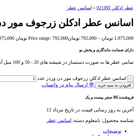
عطر ادکلن کالا021
»
اسانس عطر
اسانس عطر ادکلن زرجوف مور دن
1,975,000
تومان
–
792,000
تومان
Price range: 792,000 تومان through 1,975,000 تومان
دارای ضمانت ماندگاری و پخش بو
تمامی عطر ها به صورت دستساز در شیشه های 20 - 50 و 100 میل آماده و ارسال میشوند.
اسانس عطر ادکلن زرجوف مور دن وردز عدد
💬 ارسال پیام در واتساپ
افزودن به سبد خرید
فروشنده کالا صفر بیست و یک
آخرین به روز رسانی قیمت در تاریخ مرداد 12
شناسه محصول:
نامعلوم
دسته:
اسانس عطر
توضیحات