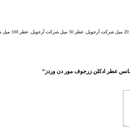
اسانس عطر ادکلن زرجوف مور دن وردز”