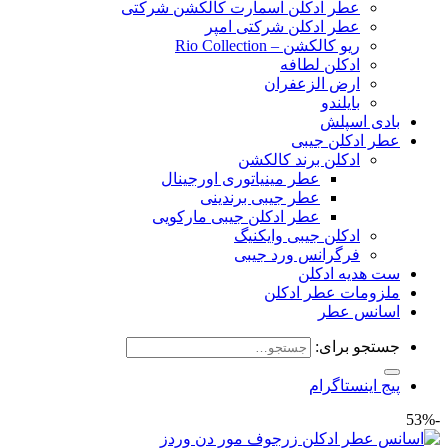
عطر ادکلن اسمارت کالکشن شرکتی
عطر ادکلن شرکتی امپر
ریو کالکشن – Rio Collection
ادکلن لطافه
ارض الزعفران
بایلندو
بادی اسپلش
عطر ادکلن جیبی
ادکلن برند کالکشن
عطر مینیاتوری اورجینال
عطر جیبی برندینی
عطر ادکلن جیبی مارکویی
ادکلن جیبی وایکنیگ
فرگرانس ورد جیبی
ست هدیه ادکلن
ملزومات عطر ادکلن
اسانس عطر
جستجو برای:
پیج اینستاگرام
-53%