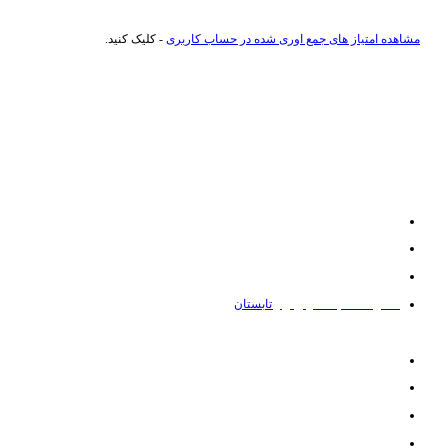
مشاهده امتیاز های جمع اوری شده در حساب کاربری
- کلیک کنید.
راهنمای خرید عطر و ادکلن
ادکلن تا 500 هزار تومان
ادکلن تا یک میلیون تومان
پیشنهادات روزانه کالا021
ادکلن مناسب فصل بهار و
تابستان
اطلاعات و هویت سایت
درباره ما
تماس با ما
سوالات متداول
قوانین سایت