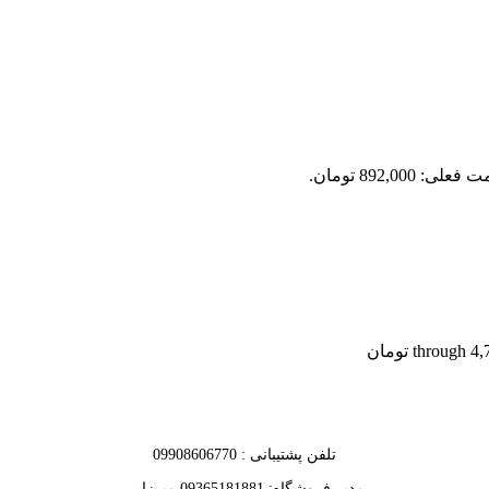
علی: 892,000 تومان.
تلفن پشتیبانی : 09908606770
مدیر فروشگاه: 09365181881 میرزایی