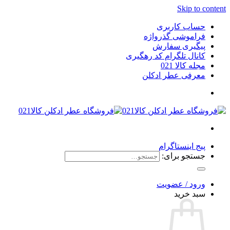
Skip to content
حساب کاربری
فراموشی گذرواژه
پیگیری سفارش
کانال تلگرام کد رهگیری
مجله کالا 021
معرفی عطر ادکلن
پیج اینستاگرام
جستجو برای:
ورود / عضویت
سبد خرید