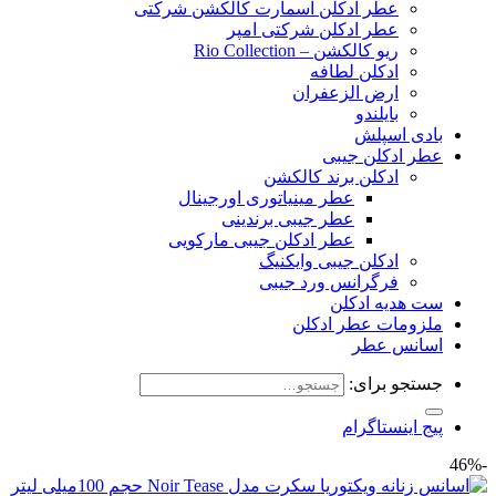
عطر ادکلن اسمارت کالکشن شرکتی
عطر ادکلن شرکتی امپر
ریو کالکشن – Rio Collection
ادکلن لطافه
ارض الزعفران
بایلندو
بادی اسپلش
عطر ادکلن جیبی
ادکلن برند کالکشن
عطر مینیاتوری اورجینال
عطر جیبی برندینی
عطر ادکلن جیبی مارکویی
ادکلن جیبی وایکنیگ
فرگرانس ورد جیبی
ست هدیه ادکلن
ملزومات عطر ادکلن
اسانس عطر
جستجو برای:
پیج اینستاگرام
-46%