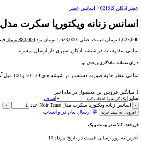
عطر ادکلن کالا021
»
اسانس عطر
اسانس زنانه ویکتوریا سکرت مدل Noir Tease
1,623,000
تومان
قیمت اصلی: 1,623,000 تومان بود.
880,000
تومان
قیمت ف
تمامی سفارشات در شیشه ادکلن اسپری دار ارسال میشوند.
دارای ضمانت ماندگاری و پخش بو
تمامی عطر ها به صورت دستساز در شیشه های 20 - 50 و 100 میل آماده و ارسال میشوند.
1
میانگین فروش این محصول در ماه اخیر
سایز
صاف
اسانس زنانه ویکتوریا سکرت مدل Noir Tease عدد
💬 ارسال پیام در واتساپ
افزودن به سبد خرید
فروشنده کالا صفر بیست و یک
آخرین به روز رسانی قیمت در تاریخ مرداد 10