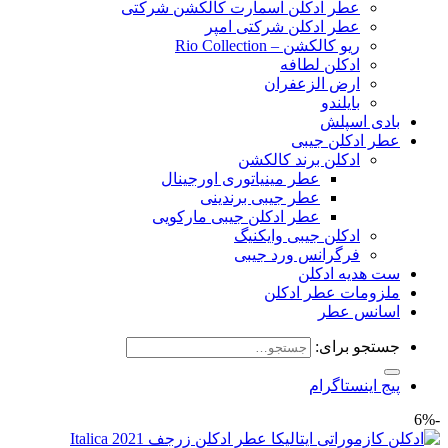
عطر ادکلن اسمارت کالکشن شرکتی
عطر ادکلن شرکتی امپر
ریو کالکشن – Rio Collection
ادکلن لطافه
ارض الزعفران
بایلندو
بادی اسپلش
عطر ادکلن جیبی
ادکلن برند کالکشن
عطر مینیاتوری اورجینال
عطر جیبی برندینی
عطر ادکلن جیبی مارکویی
ادکلن جیبی وایکنیگ
فرگرانس ورد جیبی
ست هدیه ادکلن
ملزومات عطر ادکلن
اسانس عطر
جستجو برای:
پیج اینستاگرام
-6%