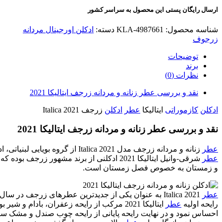
ارسال رایگان پستی این محصول به سراسر کشور
شناسه محصول:
KLA-4987661
دسته:
ادکلن اورجینال مردانه
زرجوف
توضیحات
برند
نظرات (0)
نقد و بررسی عطر زنانه و مردانه زرجف ایتالیکا 2021
ادکلن
کازموراتی
ایتالیکا
عطر
ادکلن
زرجف Italica 2021
نقد و بررسی عطر زنانه و مردانه زرجف ایتالیکا 2021
عطر
زنانه و مردانه زرجف مدل Italica 2021 از گروه بویایی
لبنیاتی، 
عطر
شرقی-وانیل ایتالیکا 2021 ادکلنی از برند مشهور زرجف بوده که برای اولین بار در سال 2021 به دست این برند به بازار عرضه شد. این
و زمستان به خصوص فصل زمستان است.
عطر
Italica 2021 به عنوان یکی از جدیدترین عطرهای زرجف در سال 2021 نقد و بررسی شد.
رایحه اولیه
عطر
ایتالیکا 2021 مرکب از رایحه زعفران، بادا
احساس نمود و در نهایت رایحه پایانی از رایحه چوب صندل و مشک 