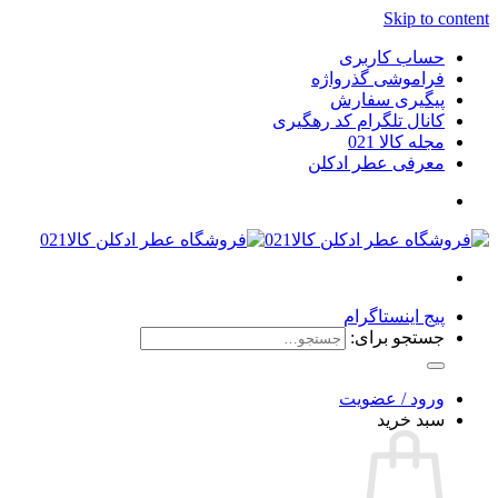
Skip to content
حساب کاربری
فراموشی گذرواژه
پیگیری سفارش
کانال تلگرام کد رهگیری
مجله کالا 021
معرفی عطر ادکلن
پیج اینستاگرام
جستجو برای:
ورود / عضویت
سبد خرید