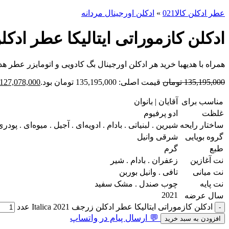
عطر ادکلن کالا021
»
ادکلن اورجینال مردانه
ادکلن کازموراتی ایتالیکا عطر ادکلن زرجف 1
همراه با هدیه
با خرید هر ادکلن اورجینال بگ کادویی و اتومایزر عطر هدی
135,195,000
تومان
قیمت اصلی: 135,195,000 تومان بود.
127,078,000
مناسب برای
آقایان | بانوان
غلظت
ادو پرفیوم
ساختار رایحه
شیرین . لبنیاتی . بادام . ادویه‌ای . آجیل . میوه‌ای . پو
گروه بویایی
شرقی وانیل
طبع
گرم
نت آغازین
زعفران . بادام . شیر
نت میانی
تافی . وانیل بوربن
نت پایه
چوب صندل . مشک سفید
2021
سال عرضه
ادکلن کازموراتی ایتالیکا عطر ادکلن زرجف Italica 2021 عدد
💬 ارسال پیام در واتساپ
افزودن به سبد خرید