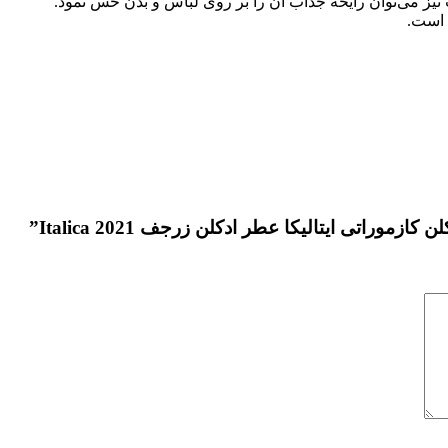
یز می‌توان رایحه جذاب آن را بر روی لباس و بدن حس نمود.
وراتی ایتالیکا عطر ادکلن زرجف Italica 2021”