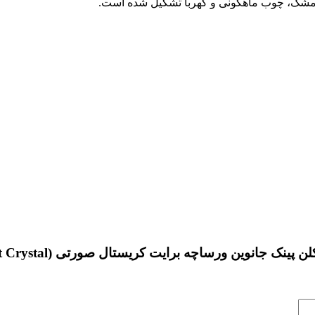
نت مشک، چوب ماهگونی و کهربا تشکیل شده است.
برایت کریستال صورتی (Johnwin Versace Bright Crystal) حجم 100 میل”