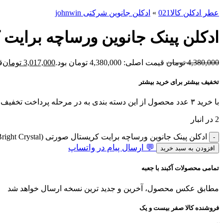
عطر ادکلن کالا021
»
ادکلن جانوین شرکتی johnwin
ادکلن پینک جانوین ورساچه برایت کریستال صورتی (ight Crystal
4,380,000
تومان
قیمت اصلی: 4,380,000 تومان بود.
3,017,000
تومان
قی
تخفیف بیشتر برای خرید بیشتر
با خرید ۳ عدد محصول از این دسته بندی به در مرحله پرداخت تخفیف بگیرید!
2 در انبار
ادکلن پینک جانوین ورساچه برایت کریستال صورتی (Johnwin Versace Bright Crystal) حجم 100 میل عدد
💬 ارسال پیام در واتساپ
افزودن به سبد خرید
تمامی محصولات آکبند با جعبه
مطابق عکس محصول، آخرین و جدید ترین نسخه ارسال خواهد شد
فروشنده کالا صفر بیست و یک