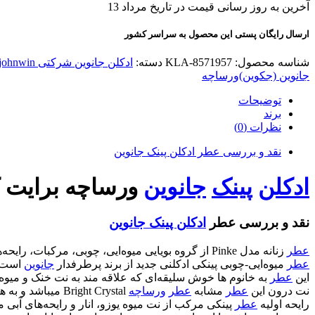
آخرین به روز رسانی قیمت در تاریخ مرداد 13
ارسال رایگان پستی این محصول به سراسر کشور
شناسه محصول:
KLA-8571957
دسته:
ادکلن جانوین شرکتی johnwin
جانوین (جکوین)
ورساچه
توضیحات
برند
نظرات (0)
نقد و بررسی عطر ادکلن پینک جانوین
ادکلن
پینک
جانوین
ورساچه برایت کریستال صورتی (ystal
نقد و بررسی عطر
ادکلن پینک جانوین
عطر
زنانه مدل Pinke از گروه بویایی میوه‌ایی، چوبی، مرکبات، رایحه‌های آبی، گلی و خوراکی میباشد و طعمی شیرین و طبعی خنک دارد.
عطر
میوه‌ایی-چوبی پینکی ادکلنی جدید از برند پرطرفدار
جانوین
است که بر
این
عطر
به خانوم ها خوش سلیقه‌ای که علاقه مند به نت خنک و میوه‌
نت درون این
عطر
مشابه
عطر
ورساچه
Bright Crystal میباشد و به همین جهت طرفداران بسیاری دارد.
رایحه اولیه
عطر
پینکی مرکب از نت میوه‌ یوزو، انار و رایحه‌های آبی