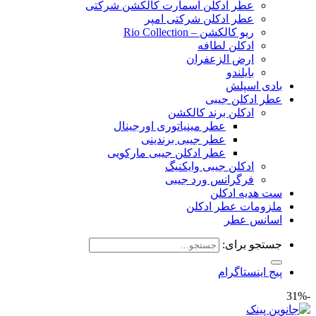
عطر ادکلن اسمارت کالکشن شرکتی
عطر ادکلن شرکتی امپر
ریو کالکشن – Rio Collection
ادکلن لطافه
ارض الزعفران
بایلندو
بادی اسپلش
عطر ادکلن جیبی
ادکلن برند کالکشن
عطر مینیاتوری اورجینال
عطر جیبی برندینی
عطر ادکلن جیبی مارکویی
ادکلن جیبی وایکنیگ
فرگرانس ورد جیبی
ست هدیه ادکلن
ملزومات عطر ادکلن
اسانس عطر
جستجو برای:
پیج اینستاگرام
-31%