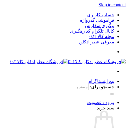
Skip to content
حساب کاربری
فراموشی گذرواژه
پیگیری سفارش
کانال تلگرام کد رهگیری
مجله کالا 021
معرفی عطر ادکلن
پیج اینستاگرام
جستجو برای:
ورود / عضویت
سبد خرید