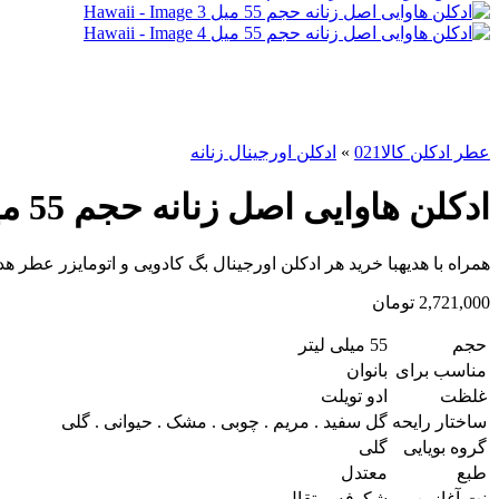
عطر ادکلن کالا021
»
ادکلن اورجینال زنانه
ادکلن هاوایی اصل زنانه حجم 55 میل Hawaii
همراه با هدیه
با خرید هر ادکلن اورجینال بگ کادویی و اتومایزر عطر هدی
2,721,000
تومان
حجم
55 میلی لیتر
مناسب برای
بانوان
غلظت
ادو تویلت
ساختار رایحه
گل سفید . مریم . چوبی . مشک . حیوانی . گلی
گروه بویایی
گلی
طبع
معتدل
نت آغازین
شکوفه پرتقال . مریم