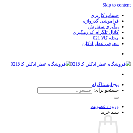
Skip to content
حساب کاربری
فراموشی گذرواژه
پیگیری سفارش
کانال تلگرام کد رهگیری
مجله کالا 021
معرفی عطر ادکلن
پیج اینستاگرام
جستجو برای:
ورود / عضویت
سبد خرید