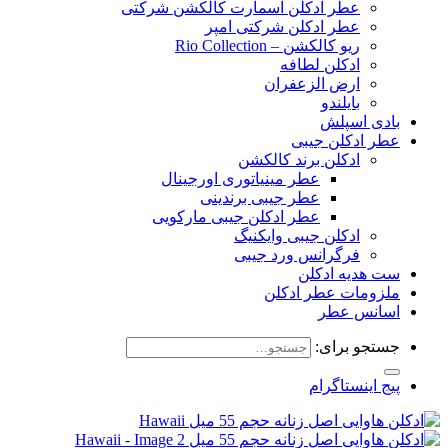
عطر ادکلن اسمارت کالکشن شرکتی
عطر ادکلن شرکتی امپر
ریو کالکشن – Rio Collection
ادکلن لطافه
ارض الزعفران
بایلندو
بادی اسپلش
عطر ادکلن جیبی
ادکلن برند کالکشن
عطر مینیاتوری اورجینال
عطر جیبی برندینی
عطر ادکلن جیبی مارکویی
ادکلن جیبی وایکنیگ
فرگرانس ورد جیبی
ست هدیه ادکلن
ملزومات عطر ادکلن
اسانس عطر
جستجو برای:
پیج اینستاگرام