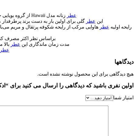
عطر
زنانه مدل Hawaii از گروه بویایی چوبی، حیوانی و گلی بوده و درون آن از رایحه گل سفید، مریم و مشک استفاده شده است و طبعی معتدل دارد.
این
عطر
گلی برای اولین بار به دست برند پرطرفدار م
رایحه‌ اولیه
عطر
هاوایی مرکب از رایحه شکوفه پرتقال و مریم می‌باش
براساس نظر اکثر مصرف کنن
مدت زمان ماندگاری این
عطر
بالا م
عطر
دیدگاهها
هیچ دیدگاهی برای این محصول نوشته نشده است.
اولین نفری باشید که دیدگاهی را ارسال می کنید برای “ادکلن هاوایی
امتیاز شما