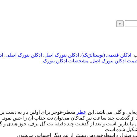
:
ادکلن قدیمی (نوستالژیک)
,
ادکلن نتورک اصل
,
ادکلن نتورک اصلی
,
اد
یمت ادکلن نتورک اصل
,
مشخصات ادکلن نتورک
عطر
معطر-فوجر برای اولین بار به دست برند پرطرفدار لومان
 از گذشت چند ساعت نیز کماکان می‌توان نت جذاب آن را حس نمود.
ماندارین است و بعد از گذشت چند دقیقه نت گل برف، جوز هندی و گل 
تشکیل شده است
وب صندل و اسطوخودوس بیشتر از نت دیگر احساس می‌شود.