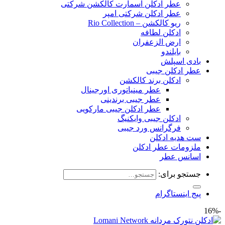
عطر ادکلن اسمارت کالکشن شرکتی
عطر ادکلن شرکتی امپر
ریو کالکشن – Rio Collection
ادکلن لطافه
ارض الزعفران
بایلندو
بادی اسپلش
عطر ادکلن جیبی
ادکلن برند کالکشن
عطر مینیاتوری اورجینال
عطر جیبی برندینی
عطر ادکلن جیبی مارکویی
ادکلن جیبی وایکنیگ
فرگرانس ورد جیبی
ست هدیه ادکلن
ملزومات عطر ادکلن
اسانس عطر
جستجو برای:
پیج اینستاگرام
-16%