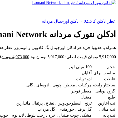
عطر ادکلن کالا021
»
ادکلن اورجینال مردانه
ادکلن نتورک مردانه Lomani Network
همراه با هدیه
با خرید هر ادکلن اورجینال بگ کادویی و اتومایزر عطر هدی
5,917,000
تومان
قیمت اصلی: 5,917,000 تومان بود.
4,973,000
تومان
قی
حجم
100 میلی لیتر
مناسب برای
آقایان
غلظت
ادو تویلت
ساختار رایحه
مرکبات . معطر . چوبی . ادویه‌ای . گلی
گروه بویایی
معطر فوجر
طبع
معتدل
نت آغازین
ترنج . اسطوخودوس . نعناع . پرتقال ماندارین
نت میانی
گل برف . جوزهندی . گل مرداب
نت پایه
مشک . چوب صندل . خزه درخت بلوط . لابدانوم . چوب 