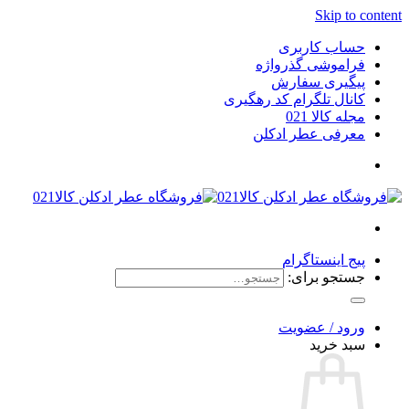
Skip to content
حساب کاربری
فراموشی گذرواژه
پیگیری سفارش
کانال تلگرام کد رهگیری
مجله کالا 021
معرفی عطر ادکلن
پیج اینستاگرام
جستجو برای:
ورود / عضویت
سبد خرید