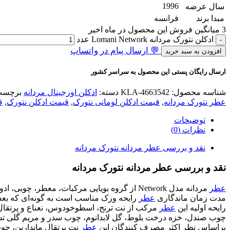
1996
سال عرضه
مبدا برند
فرانسه
3
میانگین فروش این محصول در ماه اخیر
ادکلن نتورک مردانه Lomani Network عدد
💬 ارسال پیام در واتساپ
افزودن به سبد خرید
ارسال رایگان پستی این محصول به سراسر کشور
شناسه محصول:
KLA-4663542
دسته:
ادکلن اورجینال مردانه
برچسب
عطر نتورک مردانه
,
قیمت ادکلن لومانی نتورک
,
قیمت ادکلن نتورک
,
ق
توضیحات
نظرات (0)
نقد و بررسی عطر مردانه نتورک مردانه
نقد و بررسی عطر مردانه نتورک مردانه
عطر
مردانه مدل Network از گروه بویایی مرکبات، معطر، چوبی، ادویه‌ایی و گلی می‌باشد. این
مدت زمان ماندگاری
عطر
رایحه ورک مناسب است به گونه‌ای که بعد
رایحه اولیه این
عطر
مرکب از نت ترنج، اسطوخودوس، نعناع و پرتقال 
چوب صندل، خزه درخت بلوط، گل لابدانوم، چوب سدر و مریم گلی 
براساس نظر اکثر مصرف کنندگان این
عطر
نت پرتقال ماندارین، چ