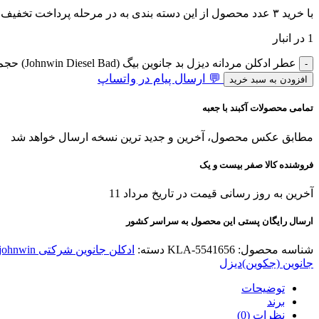
با خرید ۳ عدد محصول از این دسته بندی به در مرحله پرداخت تخفیف بگیرید!
1 در انبار
عطر ادکلن مردانه دیزل بد جانوین بیگ (Johnwin Diesel Bad) حجم 100 میل عدد
💬 ارسال پیام در واتساپ
افزودن به سبد خرید
تمامی محصولات آکبند با جعبه
مطابق عکس محصول، آخرین و جدید ترین نسخه ارسال خواهد شد
فروشنده کالا صفر بیست و یک
آخرین به روز رسانی قیمت در تاریخ مرداد 11
ارسال رایگان پستی این محصول به سراسر کشور
شناسه محصول:
KLA-5541656
دسته:
ادکلن جانوین شرکتی johnwin
جانوین (جکوین)
دیزل
توضیحات
برند
نظرات (0)