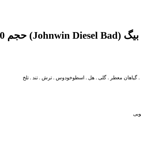
م 100 میل
. گیاهان معطر . گلی . هل . اسطوخودوس . ترش . تند . تلخ
وبی