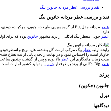
نقد و بررسی عطر مردانه جانوین بیگ
نقد و بررسی عطر مردانه جانوین بیگ
عطر
مردانه مدل Big از گروه بویایی طبیعت، چوبی، مرک
دارد.
عطر
چوبی-معطر بیگ ادکلنی از برند مشهور
جانوین
بوده که برای اولی
رایحه اولیه
عطر
بیگ مرکب از نت گل بنفشه، هل، ترنج و اسطوخودوس 
خاویار است را احساس نمود و در نهایت رایحه پایانی از نت
نعناع هندی
مدت زمان ماندگاری این
عطر
بالا بوده و پس از گذشت چندین ساعت 
عطر
Big ادکلنی از برند پرطرفدار
جانوین
و تولید کشور امارات است.
برند
جانوین (جکوین)
دیزل
دیدگاهها