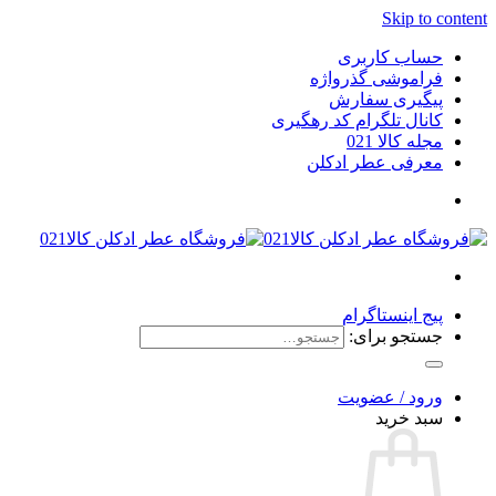
Skip to content
حساب کاربری
فراموشی گذرواژه
پیگیری سفارش
کانال تلگرام کد رهگیری
مجله کالا 021
معرفی عطر ادکلن
پیج اینستاگرام
جستجو برای:
ورود / عضویت
سبد خرید