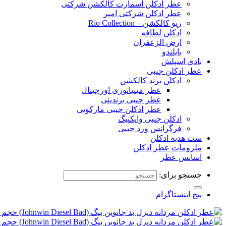
عطر ادکلن اسمارت کالکشن شرکتی
عطر ادکلن شرکتی امپر
ریو کالکشن – Rio Collection
ادکلن لطافه
ارض الزعفران
بایلندو
بادی اسپلش
عطر ادکلن جیبی
ادکلن برند کالکشن
عطر مینیاتوری اورجینال
عطر جیبی برندینی
عطر ادکلن جیبی مارکویی
ادکلن جیبی وایکنیگ
فرگرانس ورد جیبی
ست هدیه ادکلن
ملزومات عطر ادکلن
اسانس عطر
جستجو برای:
پیج اینستاگرام