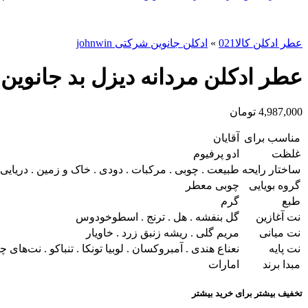
عطر ادکلن کالا021
»
ادکلن جانوین شرکتی johnwin
عطر ادکلن مردانه دیزل بد جانوین بیگ (Johnwin Diesel Bad) حج
4,987,000
تومان
مناسب برای
آقایان
غلظت
ادو پرفیوم
ساختار رایحه
طبیعت . چوبی . مرکبات . دودی . خاک و زمین . دریایی 
گروه بویایی
چوبی معطر
طبع
گرم
نت آغازین
گل بنفشه . هل . ترنج . اسطوخودوس
نت میانی
مریم گلی . ریشه زنبق زرد . خاویار
نت پایه
نعناع هندی . آمبروکسان . لوبیا تونکا . تنباکو . نت‌های چ
مبدا برند
امارات
تخفیف بیشتر برای خرید بیشتر