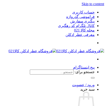
Skip to content
حساب کاربری
فراموشی گذرواژه
پیگیری سفارش
کانال تلگرام کد رهگیری
مجله کالا 021
معرفی عطر ادکلن
پیج اینستاگرام
جستجو برای:
ورود / عضویت
سبد خرید