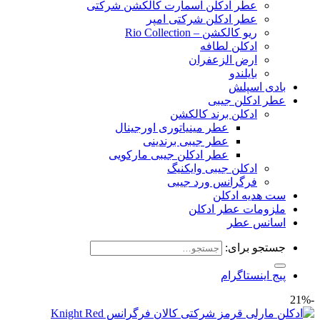
عطر ادکلن اسمارت کالکشن شرکتی
عطر ادکلن شرکتی امپر
ریو کالکشن – Rio Collection
ادکلن لطافه
ارض الزعفران
بایلندو
بادی اسپلش
عطر ادکلن جیبی
ادکلن برند کالکشن
عطر مینیاتوری اورجینال
عطر جیبی برندینی
عطر ادکلن جیبی مارکویی
ادکلن جیبی وایکنیگ
فرگرانس ورد جیبی
ست هدیه ادکلن
ملزومات عطر ادکلن
اسانس عطر
جستجو برای:
پیج اینستاگرام
-21%