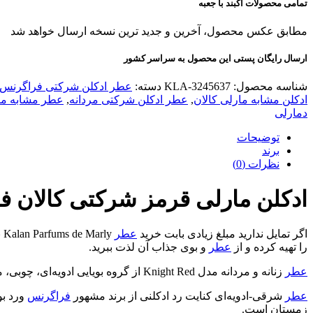
تمامی محصولات آکبند با جعبه
مطابق عکس محصول، آخرین و جدید ترین نسخه ارسال خواهد شد
ارسال رایگان پستی این محصول به سراسر کشور
شناسه محصول:
KLA-3245637
دسته:
عطر ادکلن شرکتی فراگرنس 
ادکلن مشابه مارلی کالان
,
عطر ادکلن شرکتی مردانه
,
عطر مشابه مار
دمارلی
توضیحات
برند
نظرات (0)
ادکلن مارلی قرمز شرکتی کالان فرگرانس d
اگر تمایل ندارید مبلغ زیادی بابت خرید
عطر
Kalan Parfums de Marly بپردازید می‌توانید با پرداخت هزینه‌ای کمتر و به صرفه‌تر
را تهیه کرده و از
عطر
و بوی جذاب آن لذت ببرید.
عطر
زنانه و مردانه مدل Knight Red از گروه بویایی ادویه‌ای، چوبی، مرکبات، خزه‌ای و معطر بوده و درون آن از نت اسطوخودوس، کهربا و گل سفید استفاده شده و طعمی شیرین و طبعی گرم دارد.
عطر
شرقی-ادویه‌ای کنایت رد ادکلنی از برند مشهور
فراگرنس
ورد بو
زمستان است.