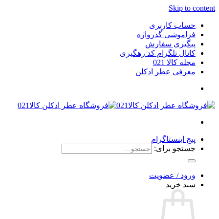
Skip to content
حساب کاربری
فراموشی گذرواژه
پیگیری سفارش
کانال تلگرام کد رهگیری
مجله کالا 021
معرفی عطر ادکلن
پیج اینستاگرام
جستجو برای:
ورود / عضویت
سبد خرید