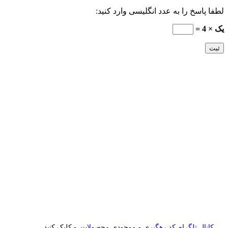
لطفا پاسخ را به عدد انگلیسی وارد کنید:
یک × 4 =
کانال تلگرام کد رهگیری و موجودی محصولات
- کلیک کنید.