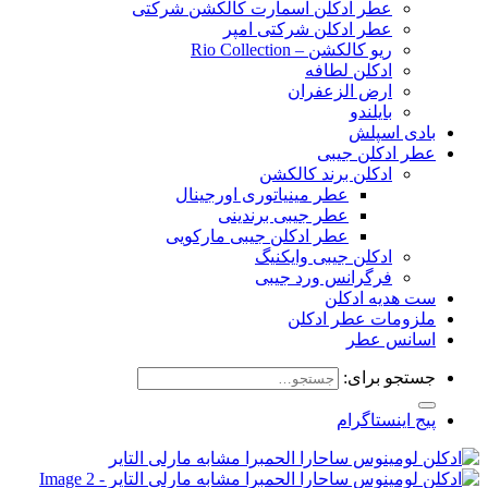
عطر ادکلن اسمارت کالکشن شرکتی
عطر ادکلن شرکتی امپر
ریو کالکشن – Rio Collection
ادکلن لطافه
ارض الزعفران
بایلندو
بادی اسپلش
عطر ادکلن جیبی
ادکلن برند کالکشن
عطر مینیاتوری اورجینال
عطر جیبی برندینی
عطر ادکلن جیبی مارکویی
ادکلن جیبی وایکنیگ
فرگرانس ورد جیبی
ست هدیه ادکلن
ملزومات عطر ادکلن
اسانس عطر
جستجو برای:
پیج اینستاگرام