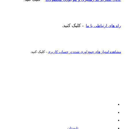
- کلیک کنید.
راه های ارتباطی با ما
مشاهده امتیاز های جمع اوری شده در حساب کاربری
- کلیک کنید.
راهنمای خرید عطر و ادکلن
ادکلن تا 500 هزار تومان
ادکلن تا یک میلیون تومان
پیشنهادات روزانه کالا021
ادکلن مناسب فصل بهار و
تابستان