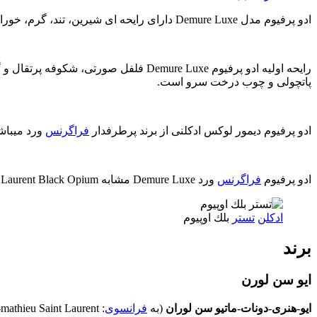
ادو پرفیوم مدل Demure Luxe دارای رایحه ای شیرین، تند، گرم، خوراکی، طبیعت و گل میباشد. ساختار این ادو پرفیوم دارای رایحه های میوه، ادویه، وانیل، چوب، خاک و زمین، گیاهان معطر و گل میباشد.
رایحه اولیه ادو پرفیوم Demure Luxe فل
پاتچولی و چوب درخت سرو است.
ادو پرفیوم دیمور لوکس ادکلنی از برند پرطرفدار
فراگرنس
ورد میباشد
ادو پرفیوم
فراگرنس
ورد Demure Luxe مشابه Yves Saint Laurent Black Opium است.
ادکلن
تستر
بلك اوپيوم
برند
ایو سن لورن
ایو-هنری-دونات-ماتیو سن لوران
(به
فرانسوی
:
-mathieu Saint Laurent