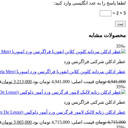
لطفا پاسخ را به عدد انگلیسی وارد کنید:
5 × 2 =
محصولات مشابه
-35%
عطر ادکلن شرکتی فراگرنس ورد
عطر ادکلن مردانه کلوين کلاين ایفوریا فراگرنس ورد امپوریا (Fragrance World Calvin Klein Euphoria Men)
4,941,000
تومان
قیمت اصلی: 4,941,000 تومان بود.
3,213,000
تومان
قی
-35%
عطر ادکلن شرکتی فراگرنس ورد
عطر ادکلن زنانه لالیک لامور فرگرنس ورد آمور دلوکس (Fragrance Amoure De Leuxe)
4,715,000
تومان
قیمت اصلی: 4,715,000 تومان بود.
3,065,000
تومان
قی
-35%