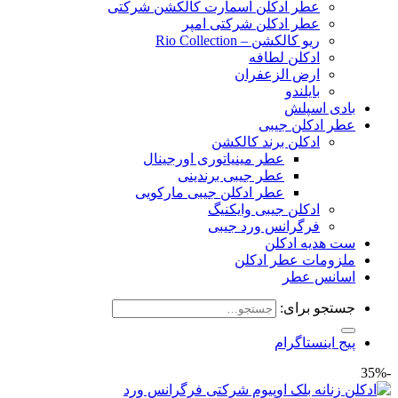
عطر ادکلن اسمارت کالکشن شرکتی
عطر ادکلن شرکتی امپر
ریو کالکشن – Rio Collection
ادکلن لطافه
ارض الزعفران
بایلندو
بادی اسپلش
عطر ادکلن جیبی
ادکلن برند کالکشن
عطر مینیاتوری اورجینال
عطر جیبی برندینی
عطر ادکلن جیبی مارکویی
ادکلن جیبی وایکنیگ
فرگرانس ورد جیبی
ست هدیه ادکلن
ملزومات عطر ادکلن
اسانس عطر
جستجو برای:
پیج اینستاگرام
-35%