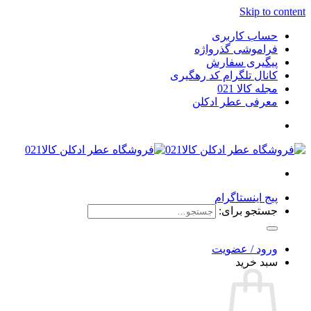
Skip to content
حساب کاربری
فراموشی گذرواژه
پیگیری سفارش
کانال تلگرام کد رهگیری
مجله کالا 021
معرفی عطر ادکلن
پیج اینستاگرام
جستجو برای:
ورود / عضویت
سبد خرید