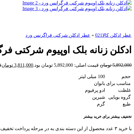
عطر ادکلن کالا021
»
عطر ادکلن شرکتی فراگرنس ورد
ادکلن زنانه بلک اوپیوم شرکتی فر
5,892,000
تومان
قیمت اصلی: 5,892,000 تومان بود.
3,811,000
تومان
قی
حجم
100 میلی لیتر
مناسب برای
بانوان
غلظت
ادو پرفیوم
گروه بویایی
شیرین
طبع
گرم
تخفیف بیشتر برای خرید بیشتر
با خرید ۳ عدد محصول از این دسته بندی به در مرحله پرداخت تخفیف بگیرید!