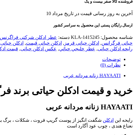
فروشنده کالا صفر بیست و یک
آخرین به روز رسانی قیمت در تاریخ مرداد 10
ارسال رایگان پستی این محصول به سراسر کشور
شناسه محصول:
KLA-1415245
دسته:
عطر ادکلن شرکتی فراگرنس 
حیاتی فرگرانس
,
ادکلن حیاتی قرمز
,
ادکلن حیاتی قیمت
,
ادکلن حیاتی 
رایحه ادکلن حیاتی
,
عطر خليجي حياتي
,
عکس ادکلن حیاتی
,
قیمت ادکل
توضیحات
نظرات (0)
HAYAATI زنانه مردانه عربی
خرید و قیمت ادکلن حیاتی برند ف
HAYAATI زنانه مردانه عربی
رایحه این
ادکلن
شگفت انگیز از پوست گریپ فروت ، شکلات ، برگ بو تش
نعناع هندی ، چوب عود آگارد است