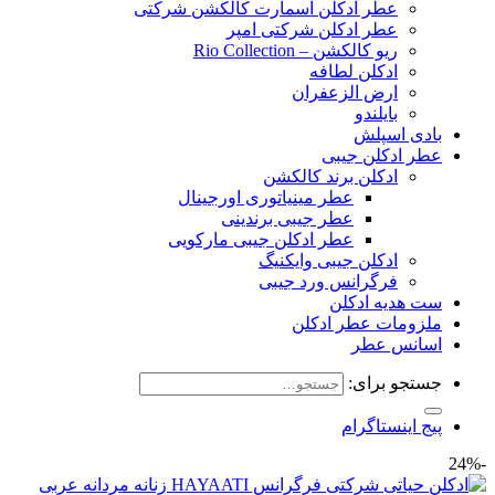
عطر ادکلن اسمارت کالکشن شرکتی
عطر ادکلن شرکتی امپر
ریو کالکشن – Rio Collection
ادکلن لطافه
ارض الزعفران
بایلندو
بادی اسپلش
عطر ادکلن جیبی
ادکلن برند کالکشن
عطر مینیاتوری اورجینال
عطر جیبی برندینی
عطر ادکلن جیبی مارکویی
ادکلن جیبی وایکنیگ
فرگرانس ورد جیبی
ست هدیه ادکلن
ملزومات عطر ادکلن
اسانس عطر
جستجو برای:
پیج اینستاگرام
-24%