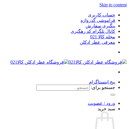
Skip to content
حساب کاربری
فراموشی گذرواژه
پیگیری سفارش
کانال تلگرام کد رهگیری
مجله کالا 021
معرفی عطر ادکلن
پیج اینستاگرام
جستجو برای:
ورود / عضویت
سبد خرید