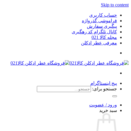
Skip to content
حساب کاربری
فراموشی گذرواژه
پیگیری سفارش
کانال تلگرام کد رهگیری
مجله کالا 021
معرفی عطر ادکلن
پیج اینستاگرام
جستجو برای:
ورود / عضویت
سبد خرید