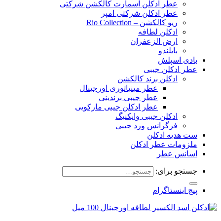
عطر ادکلن اسمارت کالکشن شرکتی
عطر ادکلن شرکتی امپر
ریو کالکشن – Rio Collection
ادکلن لطافه
ارض الزعفران
بایلندو
بادی اسپلش
عطر ادکلن جیبی
ادکلن برند کالکشن
عطر مینیاتوری اورجینال
عطر جیبی برندینی
عطر ادکلن جیبی مارکویی
ادکلن جیبی وایکنیگ
فرگرانس ورد جیبی
ست هدیه ادکلن
ملزومات عطر ادکلن
اسانس عطر
جستجو برای:
پیج اینستاگرام