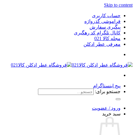
Skip to content
حساب کاربری
فراموشی گذرواژه
پیگیری سفارش
کانال تلگرام کد رهگیری
مجله کالا 021
معرفی عطر ادکلن
پیج اینستاگرام
جستجو برای:
ورود / عضویت
سبد خرید