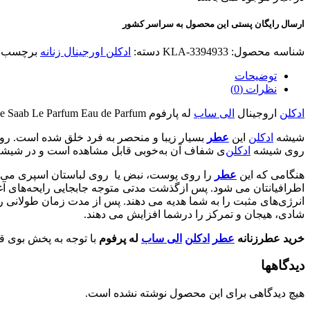
ارسال رایگان پستی این محصول به سراسر کشور
شناسه محصول:
KLA-3394933
دسته:
ادکلن اورجینال زنانه
برچسب:
توضیحات
نظرات (0)
ادکلن
اروجینال
الی ساب
له پارفوم Elie Saab Le Parfum Eau de Parfum
شیشه
ادکلن
این
عطر
بسیار زیبا و منحصر به فرد خلق شده است. 
روی شیشه
ادکلن
‌ی شفاف آن به‌خوبی قابل مشاهده است و در شیش
هنگامی که این
عطر
را روی پوست، نبض یا روی لباستان اسپری ‌می کن
اطرافیانتان می شود. پس ازگذشت مدتی متوجه جابجایی رایحه‌های آغازی
انرژی‌های مثبت را به‌ شما هدیه می دهند. پس از مدت زمان طولانی رای
شادی، هیجان و تمرکز را درشما افزایش می دهند.
خرید عطرزنانه
عطر
ادکلن
الی ساب
له پرفوم
با توجه به پخش بوی قوی، قیمت مناسب،
دیدگاهها
هیچ دیدگاهی برای این محصول نوشته نشده است.