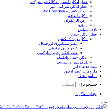
عطر ادکلن اسمارت کالکشن شرکتی
عطر ادکلن شرکتی امپر
ریو کالکشن – Rio Collection
ادکلن لطافه
ارض الزعفران
بایلندو
بادی اسپلش
عطر ادکلن جیبی
ادکلن برند کالکشن
عطر مینیاتوری اورجینال
عطر جیبی برندینی
عطر ادکلن جیبی مارکویی
ادکلن جیبی وایکنیگ
فرگرانس ورد جیبی
ست هدیه ادکلن
ملزومات عطر ادکلن
اسانس عطر
جستجو برای:
پیج اینستاگرام
-2%