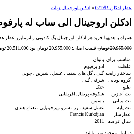
عطر ادکلن کالا021
»
ادکلن اورجینال زنانه
ادکلن اروجینال الی ساب له پارفوم ie Saab Le Parfum Eau de Parfum
همراه با هدیه
با خرید هر ادکلن اورجینال بگ کادویی و اتومایزر عطر هدی
20,955,000
تومان
قیمت اصلی: 20,955,000 تومان بود.
20,511,000
توم
مناسب برای
بانوان
غلظت
ادو پرفیوم
ساختار رایحه
گلی . گل های سفید . عسل . شیرین . چوبی
گروه بویایی
شرقی گلی
طبع
خنک
نت آغازین
شکوفه پرتقال افریقایی
نت میانی
یاسمن
نت پایه
عسل سفید . رز . سرو ویرجینیایی . نعناع هندی
Francis Kurkdjian
عطرساز
2011
سال عرضه
در انبار موجود نمی باشد