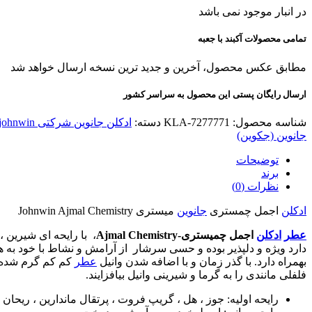
در انبار موجود نمی باشد
تمامی محصولات آکبند با جعبه
مطابق عکس محصول، آخرین و جدید ترین نسخه ارسال خواهد شد
ارسال رایگان پستی این محصول به سراسر کشور
شناسه محصول:
KLA-7277771
دسته:
ادکلن جانوین شرکتی johnwin
جانوین (جکوین)
توضیحات
برند
نظرات (0)
ادکلن
اجمل چمستری
جانوین
میستری Johnwin Ajmal Chemistry
عطر
ادکلن
اجمل چمیستری-Ajmal Chemistry
، با رایحه ای شیرین ، ملایم و سبکی 
دارد ویژه و دلپذیر بوده و حسی سرشار از آرامش و نشاط با خود به ه
بهمراه دارد. با گذر زمان و با اضافه شدن وانیل
عطر
کم کم گرم شده و
فلفلی مانندی را به گرما و شیرینی وانیل بیافزایند.
رایحه اولیه: جوز ، هل ، گریپ فروت ، پرتقال ماندارین ، ریحان