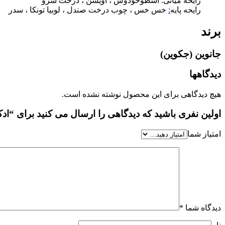
رایحه میانی: اسطوخودوس ، آویشن ، درخت سرو
رایحه پایه
:
خس خس ، چوب درخت صندل ، لوبیا تونکا ، سدر
برند
جانوین (جکوین)
دیدگاهها
هیچ دیدگاهی برای این محصول نوشته نشده است.
اولین نفری باشید که دیدگاهی را ارسال می کنید برای “ادکلن اجمل چمست
امتیاز شما
دیدگاه شما
*