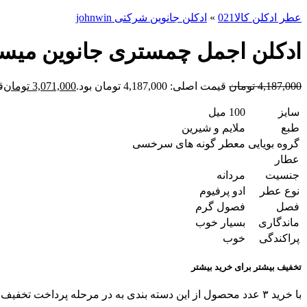
عطر ادکلن کالا021
»
ادکلن جانوین شرکتی johnwin
ادکلن اجمل چمستری جانوین میستری n Ajmal Chemistry
4,187,000
تومان
قیمت اصلی: 4,187,000 تومان بود.
3,071,000
تومان
قی
سایز
100 میل
طبع
ملایم و شیرین
گروه بویایی
معطر گونه های سرخسی
عطار
جنسیت
مردانه
نوع عطر
ادو پرفیوم
فصل
فصول گرم
ماندگاری
بسیار خوب
پراکندگی
خوب
تخفیف بیشتر برای خرید بیشتر
با خرید ۳ عدد محصول از این دسته بندی به در مرحله پرداخت تخفیف بگیرید!