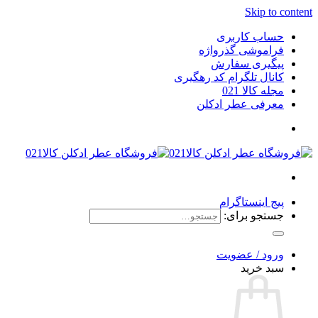
Skip to content
حساب کاربری
فراموشی گذرواژه
پیگیری سفارش
کانال تلگرام کد رهگیری
مجله کالا 021
معرفی عطر ادکلن
پیج اینستاگرام
جستجو برای:
ورود / عضویت
سبد خرید