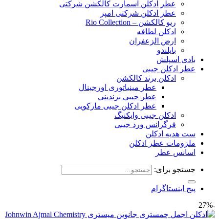
عطر ادکلن اسمارت کالکشن شرکتی
عطر ادکلن شرکتی امپر
ریو کالکشن – Rio Collection
ادکلن لطافه
ارض الزعفران
بایلندو
بادی اسپلش
عطر ادکلن جیبی
ادکلن برند کالکشن
عطر مینیاتوری اورجینال
عطر جیبی برندینی
عطر ادکلن جیبی مارکویی
ادکلن جیبی وایکنیگ
فرگرانس ورد جیبی
ست هدیه ادکلن
ملزومات عطر ادکلن
اسانس عطر
جستجو برای:
پیج اینستاگرام
-27%