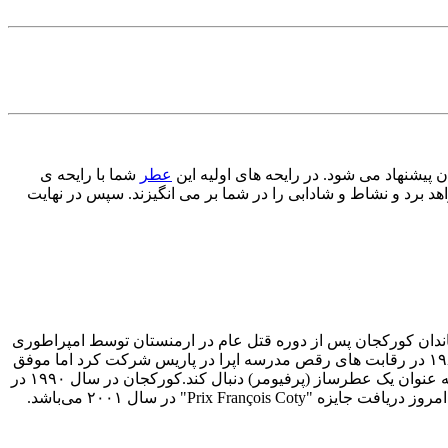
ن پیشنهاد می شود. در رایحه های اولیه این
عطر
شما با رایحه ی
 برد و نشاط و شادابی را در شما بر می انگیزند. سپس در نهایت
ارمنستانی می‌باشد که در ۱۴ می سال ۱۹۶۹ در پاریس متولد شده است. خاندان کورکجان پس از دوره قتل عام در ارمنستان توسط امپراطوری
عثمانی به فرانسه نقل مکان کردند.او در دوران جوانی تحت تاثیر موسیقی و رقص تصمیم می‌گیرد یک رقاص باله شود. سر انجام در سال ۱۹۸۳ در رقابت های رقص مدرسه اپرا در پاریس شرکت کرد اما موفق
به برد در رقابت نشد. در سن ۱۳ سالگی‌ به فعالیت در عرصه عطر و رایحه سازی علاقه مند شد و در سال ۱۹۸۵ تصمیم گرفت اهدافش را به عنوان یک عطرساز (پرفیومر) دنبال کند.کورکجان در سال ۱۹۹۰ در