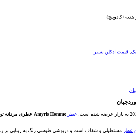
نک
,
قیمت ادکلن تستر
ان
ردجیان
عطر
Amyris Homme
عطری مردانه
تو
عطر
مستطیلی و شفاف است و درپوشی طوسی رنگ به زیبایی بر روی