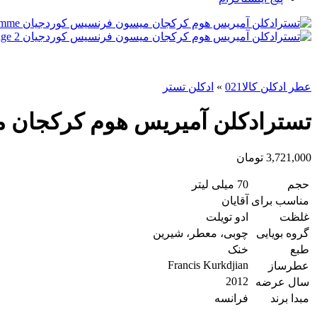
عطر ادکلن کالا021
»
ادکلن تستر
تسترادکلن آمیریس هوم کرکجان میسون ف
3,721,000
تومان
حجم
70 میلی لیتر
مناسب برای
آقایان
غلظت
ادو تویلت
گروه بویایی
چوبی، معطر، شیرین
طبع
خنک
Francis Kurkdjian
عطرساز
2012
سال عرضه
مبدا برند
فرانسه