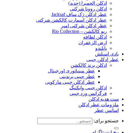
ادکلن الحمبرا (جدید)
ادکلن روونا شرکتی
عطر ادکلن ژک‌ ساف Jacksaf
عطر ادکلن اسمارت کالکشن شرکتی
عطر ادکلن شرکتی امپر
ریو کالکشن – Rio Collection
ادکلن لطافه
ارض الزعفران
بایلندو
بادی اسپلش
عطر ادکلن جیبی
ادکلن برند کالکشن
عطر مینیاتوری اورجینال
عطر جیبی برندینی
عطر ادکلن جیبی مارکویی
ادکلن جیبی وایکنیگ
فرگرانس ورد جیبی
ست هدیه ادکلن
ملزومات عطر ادکلن
اسانس عطر
جستجو برای:
پیج اینستاگرام