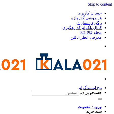
Skip to content
حساب کاربری
فراموشی گذرواژه
پیگیری سفارش
کانال تلگرام کد رهگیری
مجله کالا 021
معرفی عطر ادکلن
پیج اینستاگرام
جستجو برای:
ورود / عضویت
سبد خرید