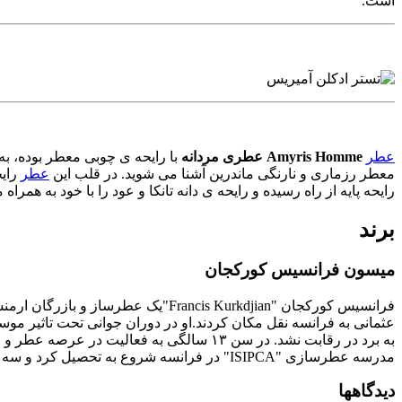
است.
عطر
Amyris Homme عطری مردانه
با رایحه ی چوبی معطر بوده، به
معطر رزماری و نارنگی ماندرین آشنا می شوید. در قلب این
عطر
رایح
رایحه پایه از راه رسیده و رایحه ی دانه تانکا و عود را با خود به همراه 
برند
میسون فرانسیس کورکجان
مدرسه عطرسازی "ISIPCA" در فرانسه شروع به تحصیل کرد و سه سال بعد تحصیل را به پایان رساند.از دست آورد های قابل توجه او تا به امروز دریافت جایزه "Prix François Coty" در سال ۲۰۰۱ می‌باشد.
دیدگاهها