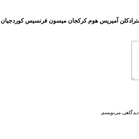
کلن آمیریس هوم کرکجان میسون فرنسیس کوردجیان Amyris Homme”
دیدگاهی می‌نویسم.