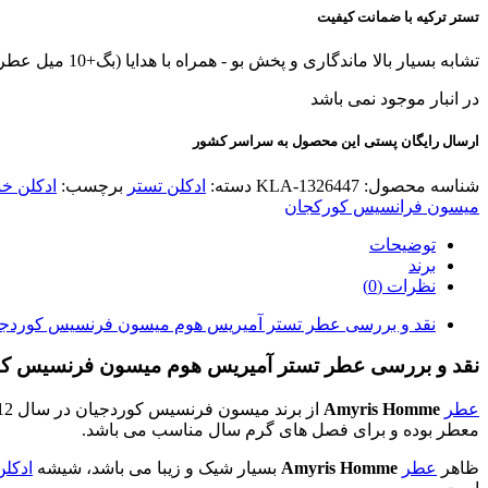
تستر ترکیه با ضمانت کیفیت
تشابه بسیار بالا ماندگاری و پخش بو - همراه با هدایا (بگ+10 میل عطر هدیه+کادوپیچ)
در انبار موجود نمی باشد
ارسال رایگان پستی این محصول به سراسر کشور
شناسه محصول:
KLA-1326447
دسته:
ادکلن تستر
برچسب:
ادکلن خ
میسون فرانسیس کورکجان
توضیحات
برند
نظرات (0)
نقد و بررسی عطر تستر آمیریس هوم میسون فرنسیس کوردجی
نقد و بررسی عطر تستر آمیریس هوم
میسون فرنسیس کو
عطر
Amyris Homme
از برند میسون فرنسیس کوردجیان در سال 2012 به بازار عرضه شده است.
معطر بوده و برای فصل های گرم سال مناسب می باشد.
ظاهر
عطر
Amyris Homme
بسیار شیک و زیبا می باشد، شیشه
ادکلن